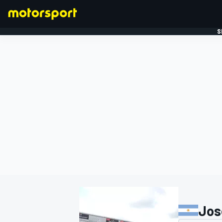
S
FORMULE 1
Jos