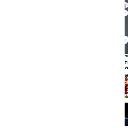
M
M
v