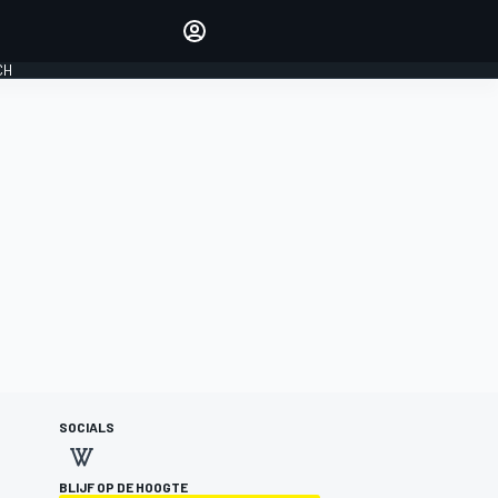
Laat je horen met de
reactiemodule
CH
LOGIN
EDITIE
NEDERLAND
SOCIALS
BLIJF OP DE HOOGTE