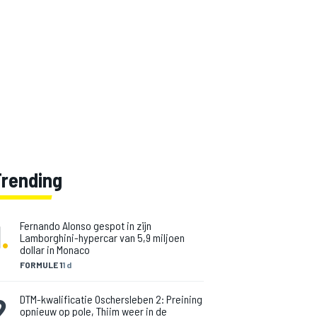
Trending
1
.
Fernando Alonso gespot in zijn
Lamborghini-hypercar van 5,9 miljoen
dollar in Monaco
FORMULE 1
1 d
2
.
DTM-kwalificatie Oschersleben 2: Preining
opnieuw op pole, Thiim weer in de