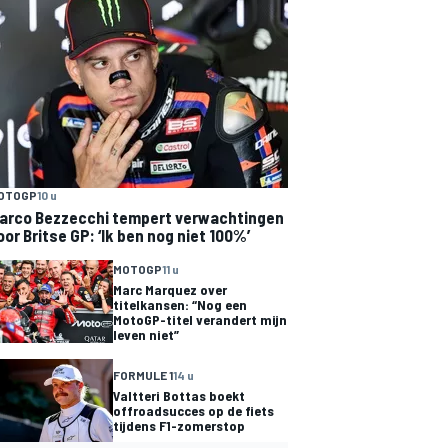
OTOGP
10 u
arco Bezzecchi tempert verwachtingen
oor Britse GP: ‘Ik ben nog niet 100%’
MOTOGP
11 u
Marc Marquez over
titelkansen: “Nog een
MotoGP-titel verandert mijn
leven niet”
FORMULE 1
14 u
Valtteri Bottas boekt
offroadsucces op de fiets
tijdens F1-zomerstop