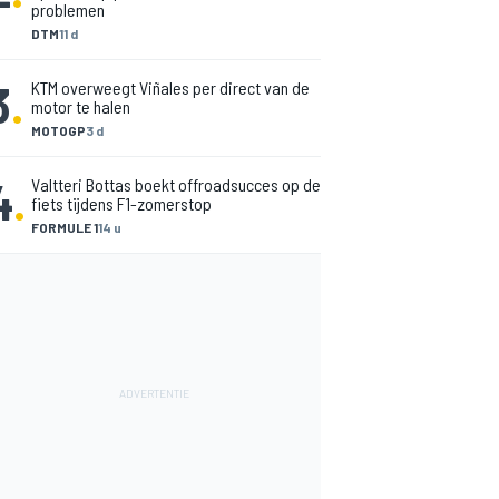
problemen
DTM
11 d
3
.
KTM overweegt Viñales per direct van de
motor te halen
MOTOGP
3 d
4
.
Valtteri Bottas boekt offroadsucces op de
fiets tijdens F1-zomerstop
FORMULE 1
14 u