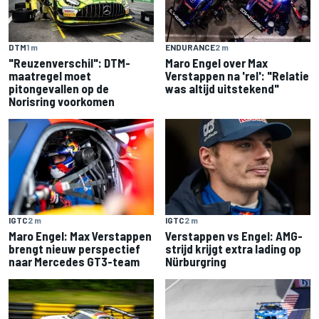
DTM
1 m
ENDURANCE
2 m
"Reuzenverschil": DTM-
Maro Engel over Max
maatregel moet
Verstappen na 'rel': "Relatie
pitongevallen op de
was altijd uitstekend"
Norisring voorkomen
IGTC
2 m
IGTC
2 m
Maro Engel: Max Verstappen
Verstappen vs Engel: AMG-
brengt nieuw perspectief
strijd krijgt extra lading op
naar Mercedes GT3-team
Nürburgring