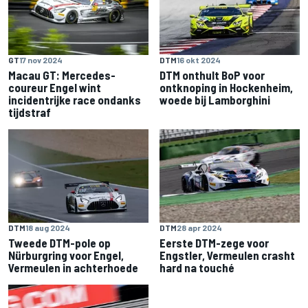
GT
17 nov 2024
DTM
16 okt 2024
Macau GT: Mercedes-
DTM onthult BoP voor
coureur Engel wint
ontknoping in Hockenheim,
incidentrijke race ondanks
woede bij Lamborghini
tijdstraf
DTM
18 aug 2024
DTM
28 apr 2024
Tweede DTM-pole op
Eerste DTM-zege voor
Nürburgring voor Engel,
Engstler, Vermeulen crasht
Vermeulen in achterhoede
hard na touché