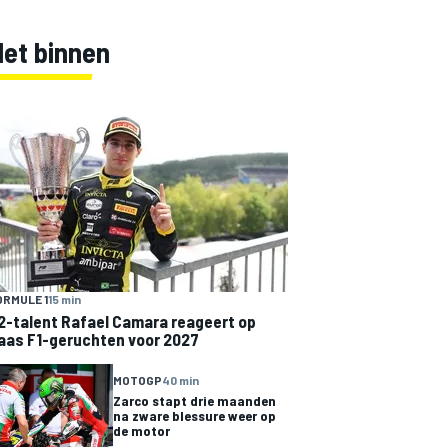
Net binnen
ORMULE 1
15 min
2-talent Rafael Camara reageert op
aas F1-geruchten voor 2027
MOTOGP
40 min
Zarco stapt drie maanden
na zware blessure weer op
de motor