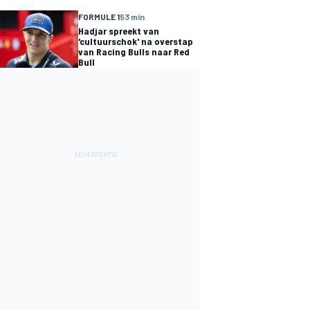
FORMULE 1
53 min
Hadjar spreekt van
'cultuurschok' na overstap
van Racing Bulls naar Red
Bull