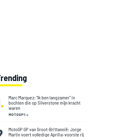
Trending
1
.
Marc Marquez: “Ik ben langzamer” in
bochten die op Silverstone mijn kracht
waren
MOTOGP
5 u
2
.
MotoGP GP van Groot-Brittannië: Jorge
Martin voert volledige Aprilia-voorste rij