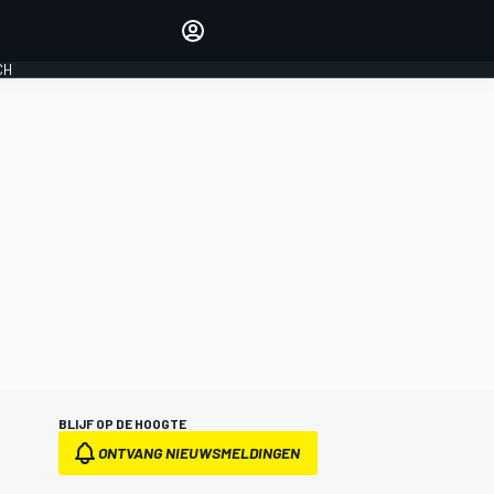
Laat je horen met de
reactiemodule
CH
LOGIN
EDITIE
NEDERLAND
BLIJF OP DE HOOGTE
ONTVANG NIEUWSMELDINGEN