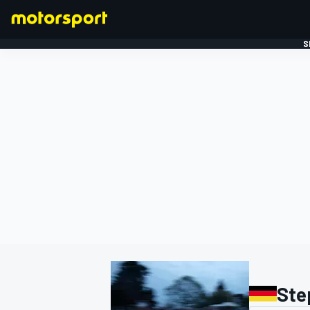
S
FORMULE 1
Ste