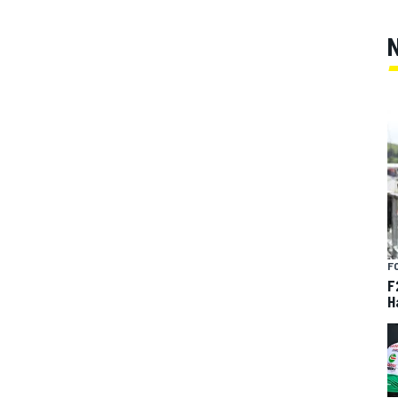
F
F
H