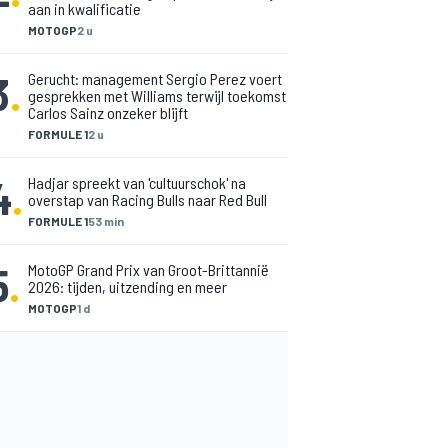
aan in kwalificatie
MOTOGP
2 u
3
.
Gerucht: management Sergio Perez voert
gesprekken met Williams terwijl toekomst
Carlos Sainz onzeker blijft
FORMULE 1
2 u
4
.
Hadjar spreekt van 'cultuurschok' na
overstap van Racing Bulls naar Red Bull
FORMULE 1
53 min
5
.
MotoGP Grand Prix van Groot-Brittannië
2026: tijden, uitzending en meer
MOTOGP
1 d