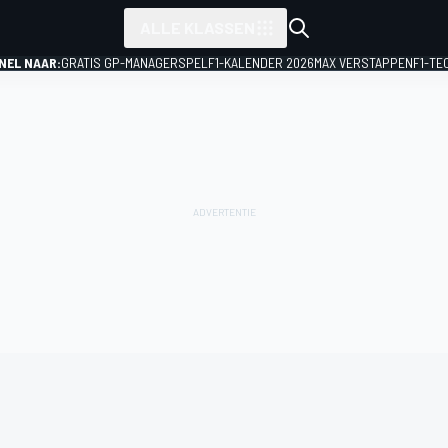
ALLE KLASSEN
NEL NAAR:
GRATIS GP-MANAGERSPEL
F1-KALENDER 2026
MAX VERSTAPPEN
F1-TE