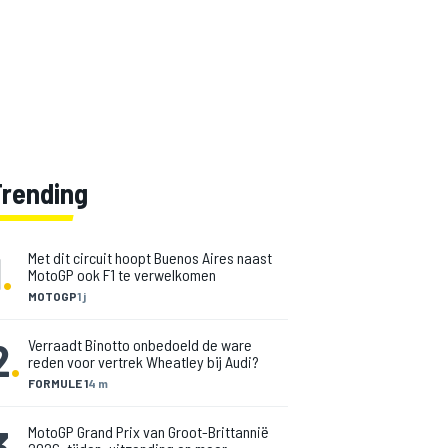
Trending
1
.
Met dit circuit hoopt Buenos Aires naast
MotoGP ook F1 te verwelkomen
MOTOGP
1 j
2
.
Verraadt Binotto onbedoeld de ware
reden voor vertrek Wheatley bij Audi?
FORMULE 1
4 m
3
.
MotoGP Grand Prix van Groot-Brittannië