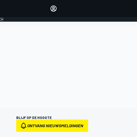
Laat je horen met de
reactiemodule
CH
LOGIN
EDITIE
NEDERLAND
BLIJF OP DE HOOGTE
ONTVANG NIEUWSMELDINGEN