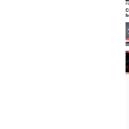
F
C
h