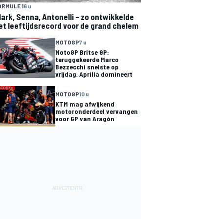
ORMULE 1
6 u
lark, Senna, Antonelli – zo ontwikkelde
et leeftijdsrecord voor de grand chelem
MOTOGP
7 u
MotoGP Britse GP:
teruggekeerde Marco
Bezzecchi snelste op
vrijdag, Aprilia domineert
MOTOGP
10 u
KTM mag afwijkend
motoronderdeel vervangen
voor GP van Aragón