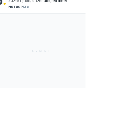
2026: tijden, uitzending en meer
MOTOGP
13 u