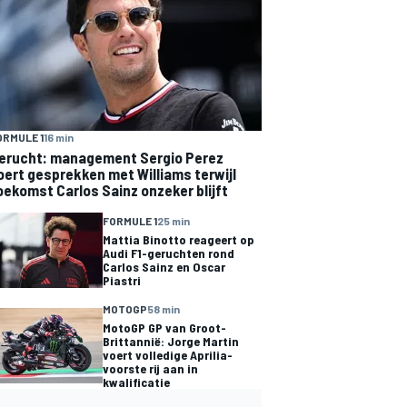
ORMULE 1
16 min
erucht: management Sergio Perez
oert gesprekken met Williams terwijl
oekomst Carlos Sainz onzeker blijft
FORMULE 1
25 min
Mattia Binotto reageert op
Audi F1-geruchten rond
Carlos Sainz en Oscar
Piastri
MOTOGP
58 min
MotoGP GP van Groot-
Brittannië: Jorge Martin
voert volledige Aprilia-
voorste rij aan in
kwalificatie