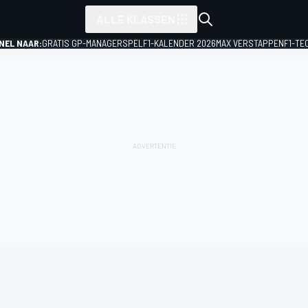
ALLE KLASSEN
NEL NAAR:
GRATIS GP-MANAGERSPEL
F1-KALENDER 2026
MAX VERSTAPPEN
F1-TE