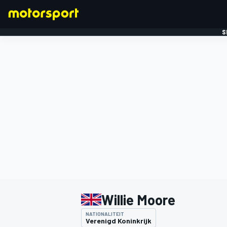
S
FORMULE 1
Willie Moore
NATIONALITEIT
Verenigd Koninkrijk