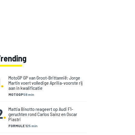
Trending
1
.
MotoGP GP van Groot-Brittannië: Jorge
Martin voert volledige Aprilia-voorste rij
aan in kwalificatie
MOTOGP
58 min
2
.
Mattia Binotto reageert op Audi F1-
geruchten rond Carlos Sainz en Oscar
Piastri
FORMULE 1
25 min