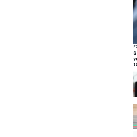
F
G
v
t