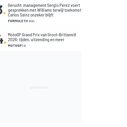
3
.
Gerucht: management Sergio Perez voert
gesprekken met Williams terwijl toekomst
Carlos Sainz onzeker blijft
FORMULE 1
16 min
4
.
MotoGP Grand Prix van Groot-Brittannië
2026: tijden, uitzending en meer
MOTOGP
1 d