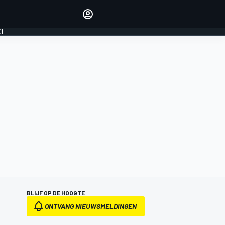
Laat je horen met de
reactiemodule
CH
LOGIN
EDITIE
NEDERLAND
BLIJF OP DE HOOGTE
ONTVANG NIEUWSMELDINGEN