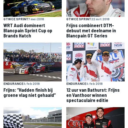
GTWCE SPRINT
7 mei 2018
GTWCE SPRINT
22 mrt 2018
WRT Audi domineert
Frijns combineert DTM-
Blancpain Sprint Cup op
debuut met deelname in
Brands Hatch
Blancpain GT Series
ENDURANCE
4 feb 2018
ENDURANCE
4 feb 2018
Frijns: “Hadden finish bij
12 uur van Bathurst: Frijns
groene vlag niet gehaald”
en Vanthoor winnen
spectaculaire editie