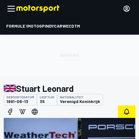
FORMULE 1
MOTOGP
INDYCAR
WEC
DTM
Stuart Leonard
GEBOORTEDATUM
LEEFTIJD
NATIONALITEIT
1991-06-13
35
Verenigd Koninkrijk