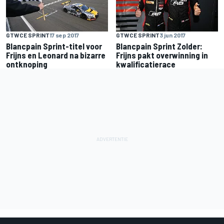
GTWCE SPRINT
17 sep 2017
GTWCE SPRINT
3 jun 2017
Blancpain Sprint-titel voor
Blancpain Sprint Zolder:
Frijns en Leonard na bizarre
Frijns pakt overwinning in
ontknoping
kwalificatierace