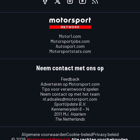
Motor1.com
Motorsportjobs.com
Autosport.com
Motorsportstats.com
Neem contact met ons op
Feedback
Adverteren op Motorsport.com
Tips voor verantwoord spelen
Neem contact op met het team
nl.adsales@motorsport.com
SportUpdate B.V.
Kennemerplein 6 – 14
2011 MJ, Haarlem
The Netherlands
Algemene voorwaarden
Cookie-beleid
Privacy beleid
© 2026
Motorsport Network
Alle rechten voorbehouden.