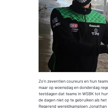
INDYCAR
Zo’n zeventien coureurs en hun teams
maar op woensdag en donderdag regen
WEC
DTM
testdagen dat teams in WSBK tot hun b
de dagen niet op te gebruiken als het 
Regerend wereldkampioen Jonathan R