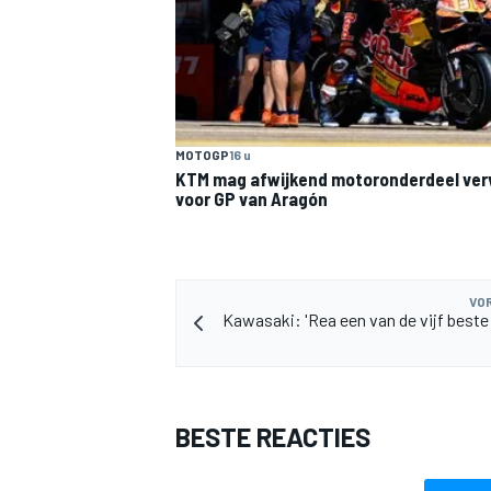
MOTOGP
16 u
KTM mag afwijkend motoronderdeel ve
MEER RACEKLASSEN
voor GP van Aragón
VOR
Kawasaki: 'Rea een van de vijf beste 
BESTE REACTIES