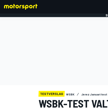
S
FORMULE 1
TESTVERSLAG
WSBK
Jerez Januari test
WSBK-TEST VALT