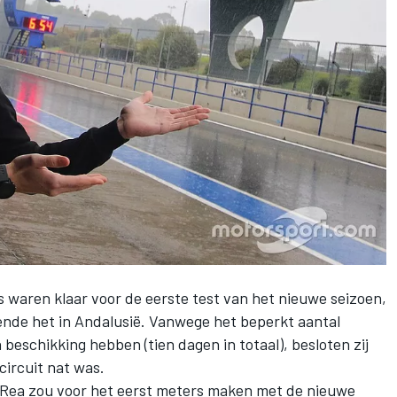
 waren klaar voor de eerste test van het nieuwe seizoen,
de het in Andalusië. Vanwege het beperkt aantal
eschikking hebben (tien dagen in totaal), besloten zij
circuit nat was.
ea zou voor het eerst meters maken met de nieuwe