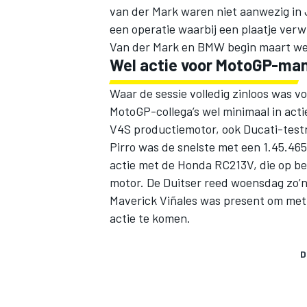
van der Mark waren niet aanwezig in 
een operatie waarbij een plaatje verwi
Van der Mark en BMW begin maart weer
Wel actie voor MotoGP-ma
Waar de sessie volledig zinloos was 
MotoGP-collega’s wel minimaal in act
V4S productiemotor, ook Ducati-testr
Pirro was de snelste met een 1.45.465
actie met de Honda RC213V, die op b
motor. De Duitser reed woensdag zo’n
Maverick Viñales was present om met 
actie te komen.
D