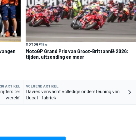
MOTOGP
19 u
rvangen
MotoGP Grand Prix van Groot-Brittannië 2026:
tijden, uitzending en meer
IG ARTIKEL
VOLGEND ARTIKEL
rijders ter
Davies verwacht volledige ondersteuning van
wereld'
Ducati-fabriek