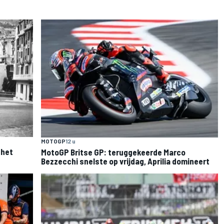
MOTOGP
12 u
 het
MotoGP Britse GP: teruggekeerde Marco
Bezzecchi snelste op vrijdag, Aprilia domineert