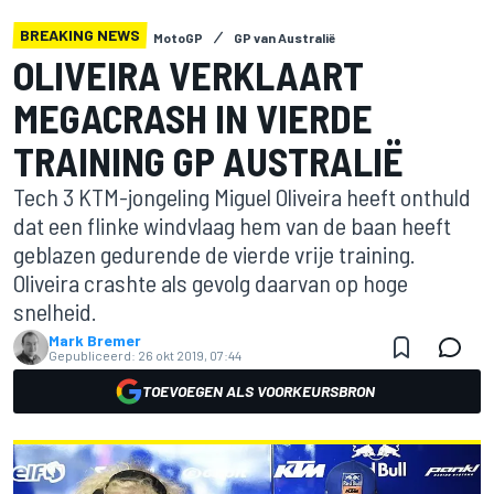
BREAKING NEWS
MotoGP
GP van Australië
OLIVEIRA VERKLAART
MEGACRASH IN VIERDE
TRAINING GP AUSTRALIË
Tech 3 KTM-jongeling Miguel Oliveira heeft onthuld
dat een flinke windvlaag hem van de baan heeft
geblazen gedurende de vierde vrije training.
Oliveira crashte als gevolg daarvan op hoge
snelheid.
Mark Bremer
Gepubliceerd:
26 okt 2019, 07:44
TOEVOEGEN ALS VOORKEURSBRON