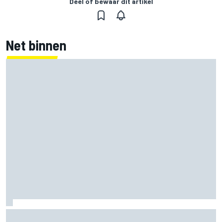
Deel of bewaar dit artikel
Net binnen
MotoGP sluit nieuwe tweejarige deal met Silverstone voor