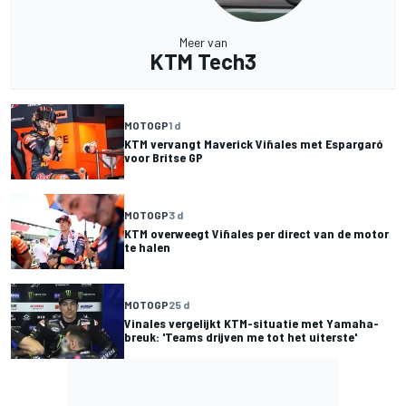
Meer van
KTM Tech3
MOTOGP
1 d
KTM vervangt Maverick Viñales met Espargaró
voor Britse GP
MOTOGP
3 d
KTM overweegt Viñales per direct van de motor
te halen
MOTOGP
25 d
Vinales vergelijkt KTM-situatie met Yamaha-
breuk: 'Teams drijven me tot het uiterste'