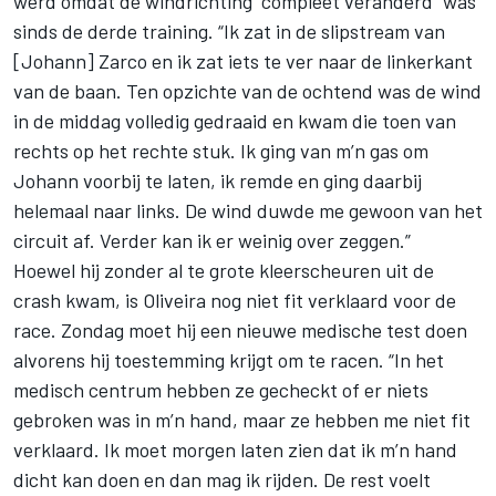
werd omdat de windrichting “compleet veranderd” was
sinds de derde training. “Ik zat in de slipstream van
[Johann] Zarco en ik zat iets te ver naar de linkerkant
van de baan. Ten opzichte van de ochtend was de wind
in de middag volledig gedraaid en kwam die toen van
rechts op het rechte stuk. Ik ging van m’n gas om
Johann voorbij te laten, ik remde en ging daarbij
helemaal naar links. De wind duwde me gewoon van het
circuit af. Verder kan ik er weinig over zeggen.”
Hoewel hij zonder al te grote kleerscheuren uit de
crash kwam, is Oliveira nog niet fit verklaard voor de
race. Zondag moet hij een nieuwe medische test doen
alvorens hij toestemming krijgt om te racen. “In het
medisch centrum hebben ze gecheckt of er niets
gebroken was in m’n hand, maar ze hebben me niet fit
verklaard. Ik moet morgen laten zien dat ik m’n hand
dicht kan doen en dan mag ik rijden. De rest voelt