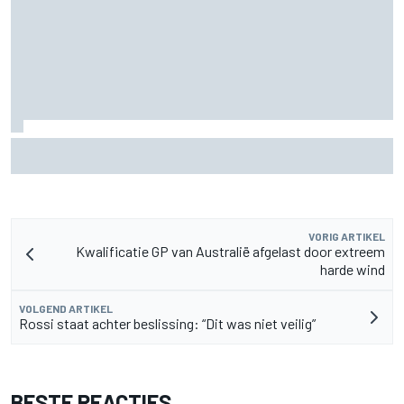
Waarom de McLaren MP4/8B een keerpunt had kunnen zijn
voor de F1
VORIG ARTIKEL
Kwalificatie GP van Australië afgelast door extreem
harde wind
VOLGEND ARTIKEL
Rossi staat achter beslissing: “Dit was niet veilig”
BESTE REACTIES