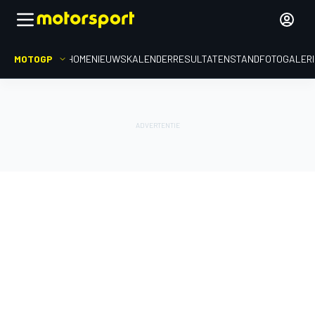
MOTOGP
HOME
NIEUWS
KALENDER
RESULTATEN
STAND
FOTOGALER