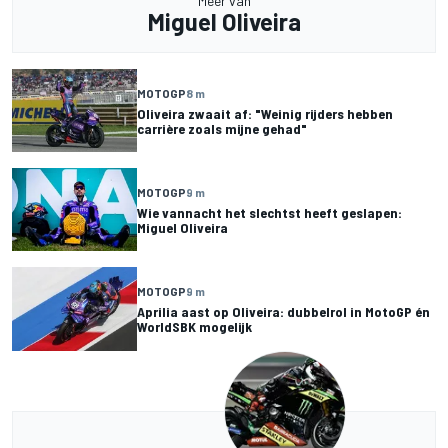
Meer van
Miguel Oliveira
MOTOGP
8 m
Oliveira zwaait af: "Weinig rijders hebben
carrière zoals mijne gehad"
MOTOGP
9 m
Wie vannacht het slechtst heeft geslapen:
Miguel Oliveira
MOTOGP
9 m
Aprilia aast op Oliveira: dubbelrol in MotoGP én
WorldSBK mogelijk