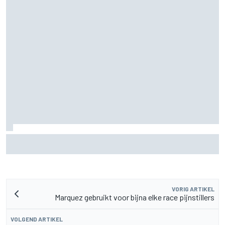
Valtteri Bottas boekt offroadsucces op de fiets tijdens
F1-zomerstop
VORIG ARTIKEL
Marquez gebruikt voor bijna elke race pijnstillers
VOLGEND ARTIKEL