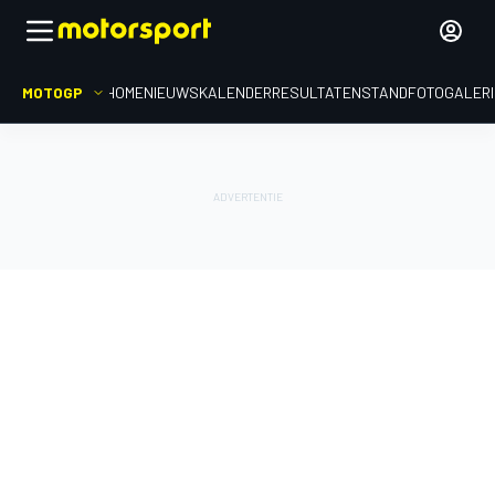
MOTOGP
HOME
NIEUWS
KALENDER
RESULTATEN
STAND
FOTOGALER