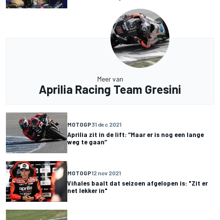
Meer van
Aprilia Racing Team Gresini
MOTOGP
31 dec 2021
Aprilia zit in de lift: “Maar er is nog een lange
weg te gaan”
MOTOGP
12 nov 2021
Viñales baalt dat seizoen afgelopen is: "Zit er
net lekker in"