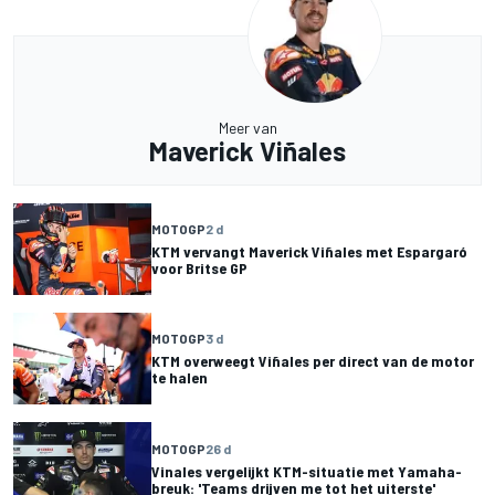
Meer van
Maverick Viñales
MOTOGP
2 d
KTM vervangt Maverick Viñales met Espargaró
voor Britse GP
MOTOGP
3 d
KTM overweegt Viñales per direct van de motor
te halen
MOTOGP
26 d
Vinales vergelijkt KTM-situatie met Yamaha-
breuk: 'Teams drijven me tot het uiterste'