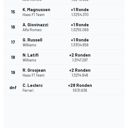
K. Magnussen
+1 Ronde
15
Haas F1 Team
1:32'54.370
A. Giovinazzi
+1 Ronde
16
Alfa Romeo
1:32'55.069
G. Russell
+1 Ronde
17
Williams
1:33'04.656
N. Latifi
+2 Ronden
18
Williams
1:31'47.297
R. Grosjean
+2 Ronden
19
Haas F1 Team
1:32'14.948
C. Leclerc
+28 Ronden
dnf
Ferrari
55'31.636