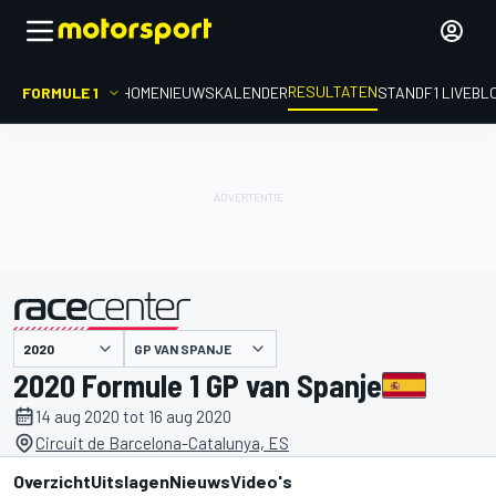
RESULTATEN
FORMULE 1
HOME
NIEUWS
KALENDER
STAND
F1 LIVEBL
GP VAN SPANJE
gepresenteerd door
2020 Formule 1 GP van Spanje
14 aug 2020 tot 16 aug 2020
Circuit de Barcelona-Catalunya, ES
Overzicht
Uitslagen
Nieuws
Video's