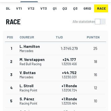
DL
VT1
VT2
VT3
Q1
Q2
Q3
GRID
RACE
RACE
Alle statistieken
POS
COUREUR
TIJD
PUNTEN
L. Hamilton
1
1:31'45.279
25
Mercedes
M. Verstappen
+24.177
2
18
Red Bull Racing
1:32'09.456
V. Bottas
+44.752
3
16
Mercedes
1:32'30.031
L. Stroll
+1 Ronde
4
12
Racing Point
1:32'06.724
S. Pérez
+1 Ronde
5
10
Racing Point
1:32'09.464