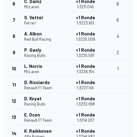
C. Sainz
+1 Ronde
6
8
McLaren
1:32'11.045
S. Vettel
+1 Ronde
7
6
Ferrari
1:32'23.813
A. Albon
+1 Ronde
8
4
Red Bull Racing
1:32'25.008
P. Gasly
+1 Ronde
9
2
Racing Bulls
1:32'25.597
L. Norris
+1 Ronde
10
1
McLaren
1:32'26.154
D. Ricciardo
+1 Ronde
11
Renault F1 Team
1:32'27.145
D. Kvyat
+1 Ronde
12
Racing Bulls
1:32'32.998
E. Ocon
+1 Ronde
13
Renault F1 Team
1:32'41.207
K. Raikkonen
+1 Ronde
14
Alfa Romeo
1:32'46.682