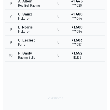
A. Albon
+1.445
6
6
Red Bull Racing
1'17.029
C. Sainz
+1.460
7
6
McLaren
1'17.044
L. Norris
+1.500
8
6
McLaren
1'17.084
C. Leclerc
+1.503
9
6
Ferrari
1'17.087
P. Gasly
+1.552
10
6
Racing Bulls
1'17.136