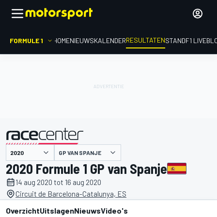
RESULTATEN
FORMULE 1
HOME
NIEUWS
KALENDER
STAND
F1 LIVEBL
GP VAN SPANJE
gepresenteerd door
2020 Formule 1 GP van Spanje
14 aug 2020 tot 16 aug 2020
Circuit de Barcelona-Catalunya, ES
Overzicht
Uitslagen
Nieuws
Video's