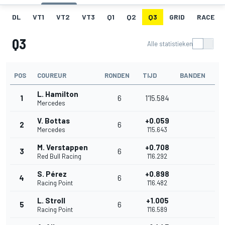
DL
VT1
VT2
VT3
Q1
Q2
Q3
GRID
RACE
Q3
Alle statistieken
POS
COUREUR
RONDEN
TIJD
BANDEN
L. Hamilton
1
6
1'15.584
Mercedes
V. Bottas
+0.059
2
6
Mercedes
1'15.643
M. Verstappen
+0.708
3
6
Red Bull Racing
1'16.292
S. Pérez
+0.898
4
6
Racing Point
1'16.482
L. Stroll
+1.005
5
6
Racing Point
1'16.589