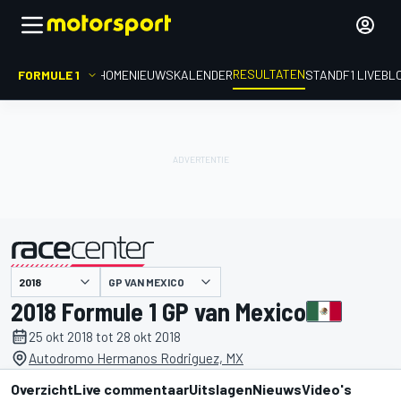
RESULTATEN
FORMULE 1
HOME
NIEUWS
KALENDER
STAND
F1 LIVEBL
GP VAN MEXICO
gepresenteerd door
2018 Formule 1 GP van Mexico
25 okt 2018 tot 28 okt 2018
Autodromo Hermanos Rodriguez, MX
Overzicht
Live commentaar
Uitslagen
Nieuws
Video's