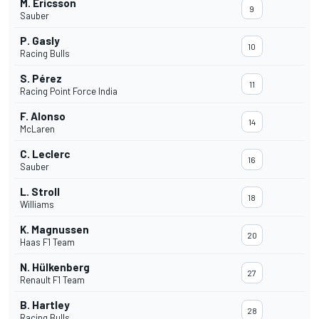
M. Ericsson
9
Sauber
P. Gasly
10
Racing Bulls
S. Pérez
11
Racing Point Force India
F. Alonso
14
McLaren
C. Leclerc
16
Sauber
L. Stroll
18
Williams
K. Magnussen
20
Haas F1 Team
N. Hülkenberg
27
Renault F1 Team
B. Hartley
28
Racing Bulls