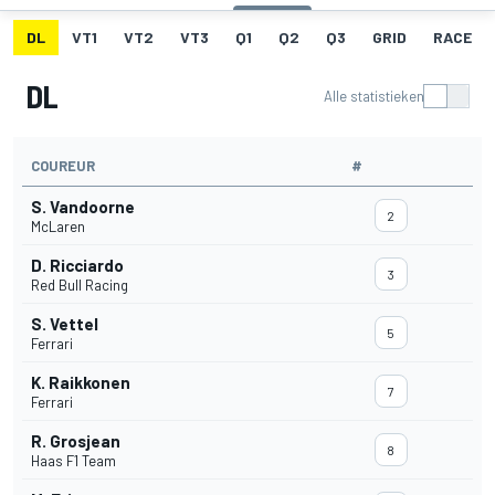
DL
VT1
VT2
VT3
Q1
Q2
Q3
GRID
RACE
DL
Alle statistieken
COUREUR
#
S. Vandoorne
2
McLaren
D. Ricciardo
3
Red Bull Racing
S. Vettel
5
Ferrari
K. Raikkonen
7
Ferrari
R. Grosjean
8
Haas F1 Team