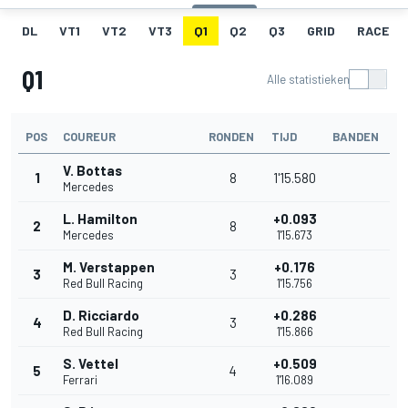
DL
VT1
VT2
VT3
Q1
Q2
Q3
GRID
RACE
Q1
Alle statistieken
POS
COUREUR
RONDEN
TIJD
BANDEN
V. Bottas
1
8
1'15.580
Mercedes
L. Hamilton
+0.093
2
8
Mercedes
1'15.673
M. Verstappen
+0.176
3
3
Red Bull Racing
1'15.756
D. Ricciardo
+0.286
4
3
Red Bull Racing
1'15.866
S. Vettel
+0.509
5
4
Ferrari
1'16.089