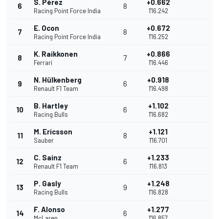
S. Pérez
+0.662
6
8
Racing Point Force India
1'16.242
E. Ocon
+0.672
7
8
Racing Point Force India
1'16.252
K. Raikkonen
+0.866
8
7
Ferrari
1'16.446
N. Hülkenberg
+0.918
9
6
Renault F1 Team
1'16.498
B. Hartley
+1.102
10
6
Racing Bulls
1'16.682
M. Ericsson
+1.121
11
8
Sauber
1'16.701
C. Sainz
+1.233
12
6
Renault F1 Team
1'16.813
P. Gasly
+1.248
13
9
Racing Bulls
1'16.828
F. Alonso
+1.277
14
6
McLaren
1'16.857