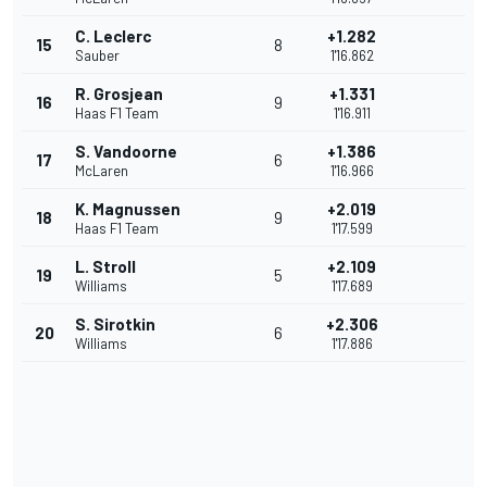
C. Leclerc
+1.282
15
8
Sauber
1'16.862
R. Grosjean
+1.331
16
9
Haas F1 Team
1'16.911
S. Vandoorne
+1.386
17
6
McLaren
1'16.966
K. Magnussen
+2.019
18
9
Haas F1 Team
1'17.599
L. Stroll
+2.109
19
5
Williams
1'17.689
S. Sirotkin
+2.306
20
6
Williams
1'17.886