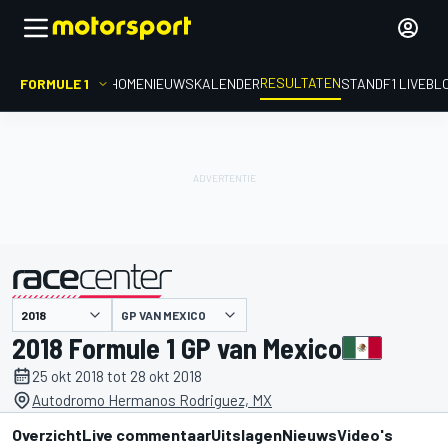
RESULTATEN
FORMULE 1
HOME
NIEUWS
KALENDER
STAND
F1 LIVEBL
GP VAN MEXICO
gepresenteerd door
2018 Formule 1 GP van Mexico
25 okt 2018 tot 28 okt 2018
Autodromo Hermanos Rodriguez, MX
Overzicht
Live commentaar
Uitslagen
Nieuws
Video's