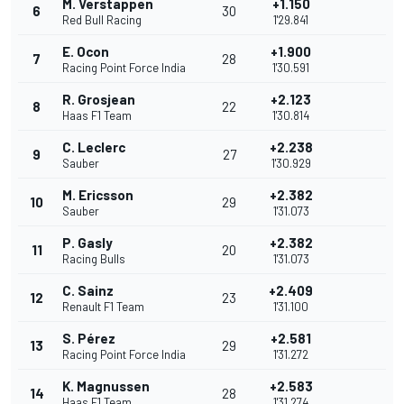
M. Verstappen
+1.150
6
30
Red Bull Racing
1'29.841
E. Ocon
+1.900
7
28
Racing Point Force India
1'30.591
R. Grosjean
+2.123
8
22
Haas F1 Team
1'30.814
C. Leclerc
+2.238
9
27
Sauber
1'30.929
M. Ericsson
+2.382
10
29
Sauber
1'31.073
P. Gasly
+2.382
11
20
Racing Bulls
1'31.073
C. Sainz
+2.409
12
23
Renault F1 Team
1'31.100
S. Pérez
+2.581
13
29
Racing Point Force India
1'31.272
K. Magnussen
+2.583
14
28
Haas F1 Team
1'31.274