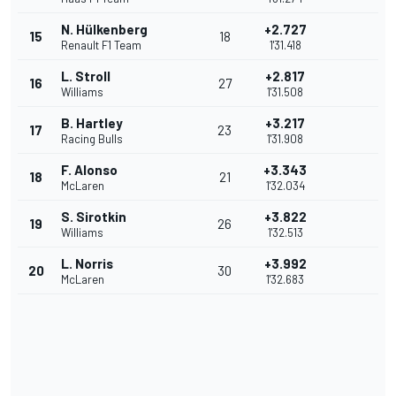
N. Hülkenberg
+2.727
15
18
Renault F1 Team
1'31.418
L. Stroll
+2.817
16
27
Williams
1'31.508
B. Hartley
+3.217
17
23
Racing Bulls
1'31.908
F. Alonso
+3.343
18
21
McLaren
1'32.034
S. Sirotkin
+3.822
19
26
Williams
1'32.513
L. Norris
+3.992
20
30
McLaren
1'32.683