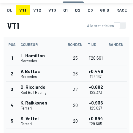
DL
VT1
VT2
VT3
Q1
Q2
Q3
GRID
RACE
VT1
Alle statistieken
POS
COUREUR
RONDEN
TIJD
BANDEN
L. Hamilton
1
25
1'28.691
Mercedes
V. Bottas
+0.446
2
26
Mercedes
1'29.137
D. Ricciardo
+0.682
3
32
Red Bull Racing
1'29.373
K. Raikkonen
+0.936
4
20
Ferrari
1'29.627
S. Vettel
+0.994
5
20
Ferrari
1'29.685