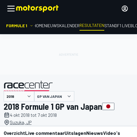
RESULTATEN
FORMULE 1
HOME
NIEUWS
KALENDER
STAND
F1 LIVEBL
GP VAN JAPAN
gepresenteerd door
2018 Formule 1 GP van Japan
4 okt 2018 tot 7 okt 2018
Suzuka, JP
Overzicht
Live commentaar
Uitslagen
Nieuws
Video's