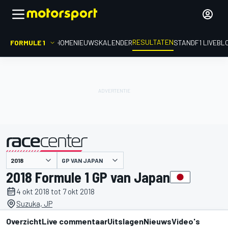
RESULTATEN
FORMULE 1
HOME
NIEUWS
KALENDER
STAND
F1 LIVEBL
GP VAN JAPAN
gepresenteerd door
2018 Formule 1 GP van Japan
4 okt 2018 tot 7 okt 2018
Suzuka, JP
Overzicht
Live commentaar
Uitslagen
Nieuws
Video's