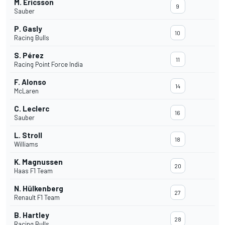
M. Ericsson
9
Sauber
P. Gasly
10
Racing Bulls
S. Pérez
11
Racing Point Force India
F. Alonso
14
McLaren
C. Leclerc
16
Sauber
L. Stroll
18
Williams
K. Magnussen
20
Haas F1 Team
N. Hülkenberg
27
Renault F1 Team
B. Hartley
28
Racing Bulls