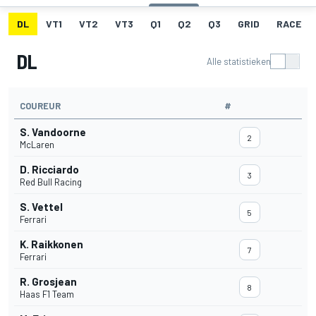
DL
VT1
VT2
VT3
Q1
Q2
Q3
GRID
RACE
DL
Alle statistieken
COUREUR
#
S. Vandoorne
2
McLaren
D. Ricciardo
3
Red Bull Racing
S. Vettel
5
Ferrari
K. Raikkonen
7
Ferrari
R. Grosjean
8
Haas F1 Team