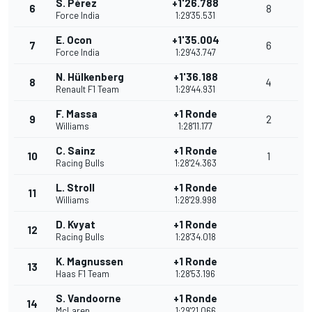
S. Pérez
+1'26.788
6
8
Force India
1:29'35.531
E. Ocon
+1'35.004
7
6
Force India
1:29'43.747
N. Hülkenberg
+1'36.188
8
4
Renault F1 Team
1:29'44.931
F. Massa
+1 Ronde
9
2
Williams
1:28'11.177
C. Sainz
+1 Ronde
10
1
Racing Bulls
1:28'24.363
L. Stroll
+1 Ronde
11
Williams
1:28'29.998
D. Kvyat
+1 Ronde
12
Racing Bulls
1:28'34.018
K. Magnussen
+1 Ronde
13
Haas F1 Team
1:28'53.196
S. Vandoorne
+1 Ronde
14
McLaren
1:29'21.066