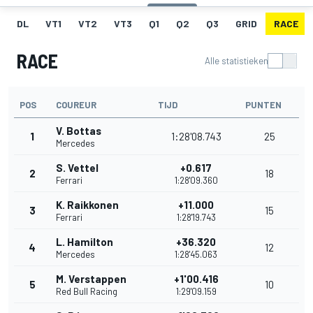
DL
VT1
VT2
VT3
Q1
Q2
Q3
GRID
RACE
RACE
Alle statistieken
POS
COUREUR
TIJD
PUNTEN
V. Bottas
1
1:28'08.743
25
Mercedes
S. Vettel
+0.617
2
18
Ferrari
1:28'09.360
K. Raikkonen
+11.000
3
15
Ferrari
1:28'19.743
L. Hamilton
+36.320
4
12
Mercedes
1:28'45.063
M. Verstappen
+1'00.416
5
10
Red Bull Racing
1:29'09.159