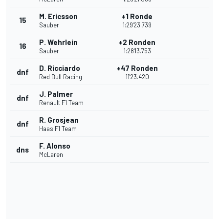
M. Ericsson
+1 Ronde
15
Sauber
1:29'23.739
P. Wehrlein
+2 Ronden
16
Sauber
1:28'13.753
D. Ricciardo
+47 Ronden
dnf
Red Bull Racing
11'23.420
J. Palmer
dnf
Renault F1 Team
R. Grosjean
dnf
Haas F1 Team
F. Alonso
dns
McLaren