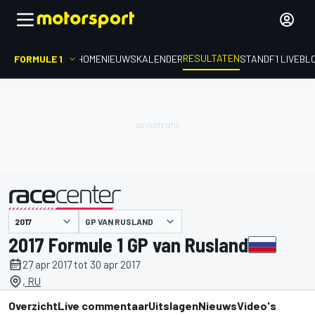
RESULTATEN
FORMULE 1
HOME
NIEUWS
KALENDER
STAND
F1 LIVEBL
GP VAN RUSLAND
gepresenteerd door
2017 Formule 1 GP van Rusland
27 apr 2017 tot 30 apr 2017
, RU
Overzicht
Live commentaar
Uitslagen
Nieuws
Video's