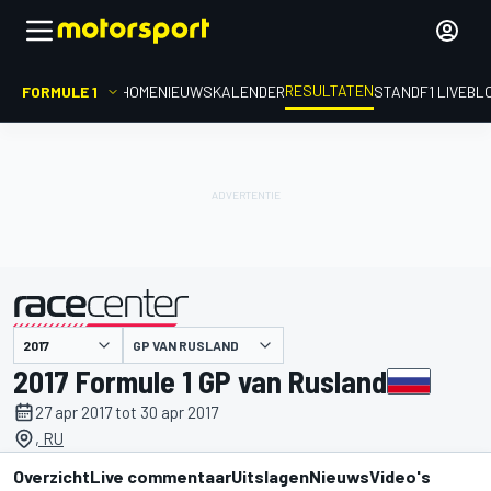
RESULTATEN
FORMULE 1
HOME
NIEUWS
KALENDER
STAND
F1 LIVEBL
GP VAN RUSLAND
gepresenteerd door
2017 Formule 1 GP van Rusland
27 apr 2017 tot 30 apr 2017
, RU
Overzicht
Live commentaar
Uitslagen
Nieuws
Video's