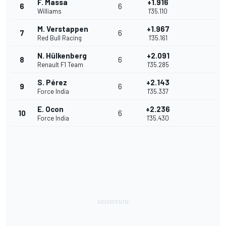
F. Massa
+1.916
6
6
Williams
1'35.110
M. Verstappen
+1.967
7
6
Red Bull Racing
1'35.161
N. Hülkenberg
+2.091
8
6
Renault F1 Team
1'35.285
S. Pérez
+2.143
9
6
Force India
1'35.337
E. Ocon
+2.236
10
6
Force India
1'35.430