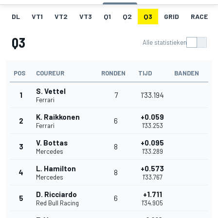
DL
VT1
VT2
VT3
Q1
Q2
Q3
GRID
RACE
Q3
Alle statistieken
POS
COUREUR
RONDEN
TIJD
BANDEN
S. Vettel
1
7
1'33.194
Ferrari
K. Raikkonen
+0.059
2
6
Ferrari
1'33.253
V. Bottas
+0.095
3
8
Mercedes
1'33.289
L. Hamilton
+0.573
4
8
Mercedes
1'33.767
D. Ricciardo
+1.711
5
6
Red Bull Racing
1'34.905