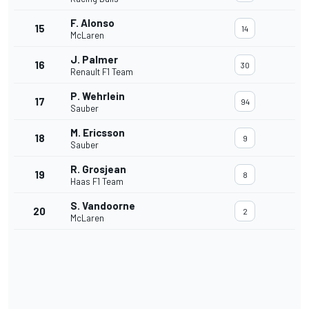
F. Alonso
15
14
McLaren
J. Palmer
16
30
Renault F1 Team
P. Wehrlein
17
94
Sauber
M. Ericsson
18
9
Sauber
R. Grosjean
19
8
Haas F1 Team
S. Vandoorne
20
2
McLaren