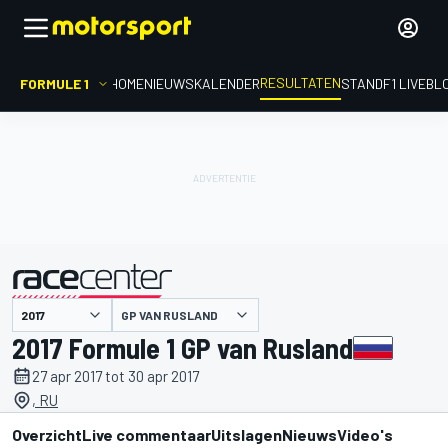
RESULTATEN
FORMULE 1
HOME
NIEUWS
KALENDER
STAND
F1 LIVEBL
GP VAN RUSLAND
gepresenteerd door
2017 Formule 1 GP van Rusland
27 apr 2017 tot 30 apr 2017
, RU
Overzicht
Live commentaar
Uitslagen
Nieuws
Video's