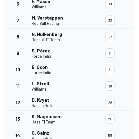
F. Massa
6
19
Williams
M. Verstappen
7
33
Red Bull Racing
N. Hülkenberg
8
27
Renault F1 Team
S. Pérez
9
11
Force India
E. Ocon
10
31
Force India
L. Stroll
11
18
Williams
D. Kvyat
12
26
Racing Bulls
K. Magnussen
13
20
Haas F1 Team
C. Sainz
14
55
Racing Bulls