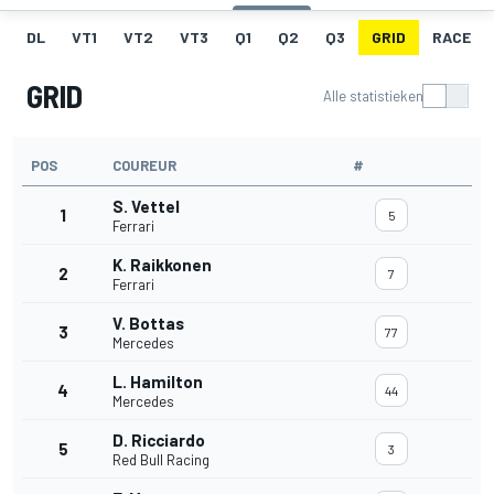
DL
VT1
VT2
VT3
Q1
Q2
Q3
GRID
RACE
GRID
Alle statistieken
POS
COUREUR
#
S. Vettel
1
5
Ferrari
K. Raikkonen
2
7
Ferrari
V. Bottas
3
77
Mercedes
L. Hamilton
4
44
Mercedes
D. Ricciardo
5
3
Red Bull Racing