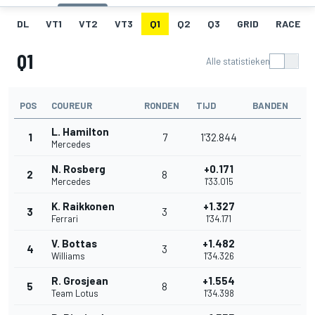
DL
VT1
VT2
VT3
Q1
Q2
Q3
GRID
RACE
Q1
Alle statistieken
POS
COUREUR
RONDEN
TIJD
BANDEN
L. Hamilton
1
7
1'32.844
Mercedes
N. Rosberg
+0.171
2
8
Mercedes
1'33.015
K. Raikkonen
+1.327
3
3
Ferrari
1'34.171
V. Bottas
+1.482
4
3
Williams
1'34.326
R. Grosjean
+1.554
5
8
Team Lotus
1'34.398