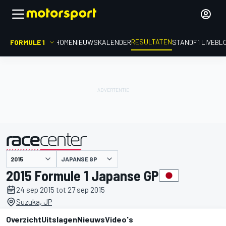
RESULTATEN
FORMULE 1
HOME
NIEUWS
KALENDER
STAND
F1 LIVEBL
JAPANSE GP
gepresenteerd door
2015 Formule 1 Japanse GP
24 sep 2015 tot 27 sep 2015
Suzuka, JP
Overzicht
Uitslagen
Nieuws
Video's