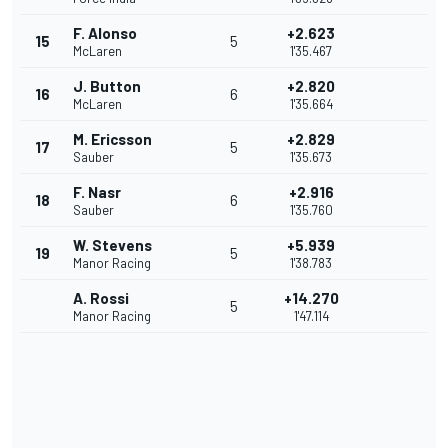
F. Alonso
+2.623
15
5
McLaren
1'35.467
J. Button
+2.820
16
6
McLaren
1'35.664
M. Ericsson
+2.829
17
5
Sauber
1'35.673
F. Nasr
+2.916
18
6
Sauber
1'35.760
W. Stevens
+5.939
19
5
Manor Racing
1'38.783
A. Rossi
+14.270
5
Manor Racing
1'47.114