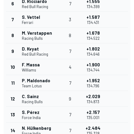
D. Ricciardo
+1.555
6
7
Red Bull Racing
1'34.399
S. Vettel
+1.587
7
3
Ferrari
1'34.431
M. Verstappen
+1.678
8
8
Racing Bulls
1'34.522
D. Kvyat
+1.802
9
7
Red Bull Racing
1'34.646
F. Massa
+1.900
10
4
Williams
1'34.744
P. Maldonado
+1.952
11
7
Team Lotus
1'34.796
C. Sainz
+2.029
12
9
Racing Bulls
1'34.873
S. Pérez
+2.157
13
7
Force India
1'35.001
N. Hülkenberg
+2.484
14
7
Force India
1'35.328