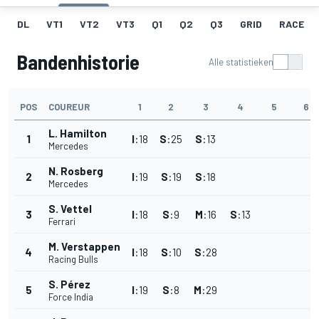
DL
VT1
VT2
VT3
Q1
Q2
Q3
GRID
RACE
Bandenhistorie
Alle statistieken
POS
COUREUR
1
2
3
4
5
6
L. Hamilton
1
I
:
18
S
:
25
S
:
13
Mercedes
N. Rosberg
2
I
:
19
S
:
19
S
:
18
Mercedes
S. Vettel
3
I
:
18
S
:
9
M
:
16
S
:
13
Ferrari
M. Verstappen
4
I
:
18
S
:
10
S
:
28
Racing Bulls
S. Pérez
5
I
:
19
S
:
8
M
:
29
Force India