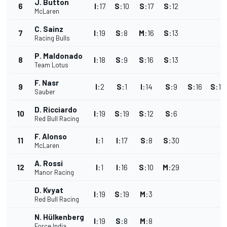
J. Button
6
I
:
17
S
:
10
S
:
17
S
:
12
McLaren
C. Sainz
7
I
:
19
S
:
8
M
:
16
S
:
13
Racing Bulls
P. Maldonado
8
I
:
18
S
:
9
S
:
16
S
:
13
Team Lotus
F. Nasr
9
I
:
2
S
:
1
I
:
14
S
:
9
S
:
16
S
:
14
Sauber
D. Ricciardo
10
I
:
19
S
:
19
S
:
12
S
:
6
Red Bull Racing
F. Alonso
11
I
:
1
I
:
17
S
:
8
S
:
30
McLaren
A. Rossi
12
I
:
1
I
:
16
S
:
10
M
:
29
Manor Racing
D. Kvyat
I
:
19
S
:
19
M
:
3
Red Bull Racing
N. Hülkenberg
I
:
19
S
:
8
M
:
8
Force India