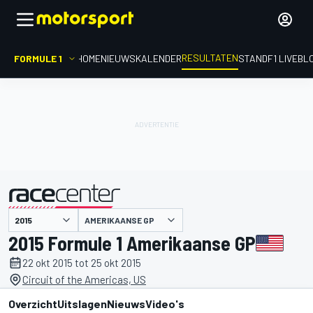
RESULTATEN
FORMULE 1
HOME
NIEUWS
KALENDER
STAND
F1 LIVEBL
AMERIKAANSE GP
gepresenteerd door
2015 Formule 1 Amerikaanse GP
22 okt 2015 tot 25 okt 2015
Circuit of the Americas, US
Overzicht
Uitslagen
Nieuws
Video's