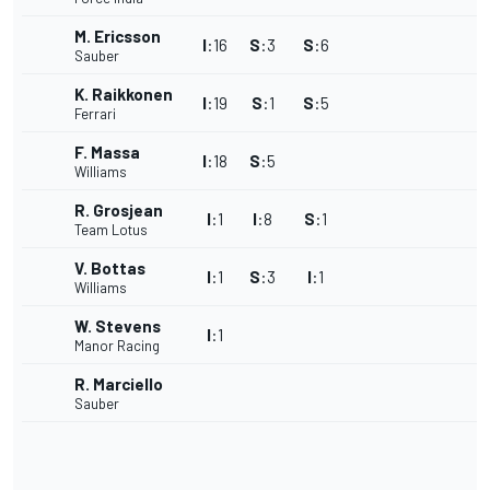
M. Ericsson
I
:
16
S
:
3
S
:
6
Sauber
K. Raikkonen
I
:
19
S
:
1
S
:
5
Ferrari
F. Massa
I
:
18
S
:
5
Williams
R. Grosjean
I
:
1
I
:
8
S
:
1
Team Lotus
V. Bottas
I
:
1
S
:
3
I
:
1
Williams
W. Stevens
I
:
1
Manor Racing
R. Marciello
Sauber