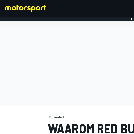
S
FORMULE 1
Formule 1
WAAROM RED BU