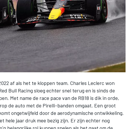
022 af als het te kloppen team.
Charles Leclerc
won
Red Bull Racing
sloeg echter snel terug en is sinds de
pen. Met name de race pace van de RB18 is dik in orde,
rop de auto met de Pirelli-banden omgaat. Een groot
komt ongetwijfeld door de aerodynamische ontwikkeling.
et hele jaar druk mee bezig zijn. Er zijn echter nog
o'n belangrijke rol kunnen spelen als het gaat om de