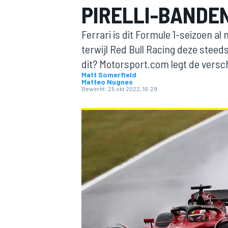
PIRELLI-BANDE
Ferrari is dit Formule 1-seizoen
terwijl Red Bull Racing deze steed
dit? Motorsport.com legt de versc
Matt Somerfield
Matteo Nugnes
Bewerkt:
25 okt 2022, 16:29
MOTOGP