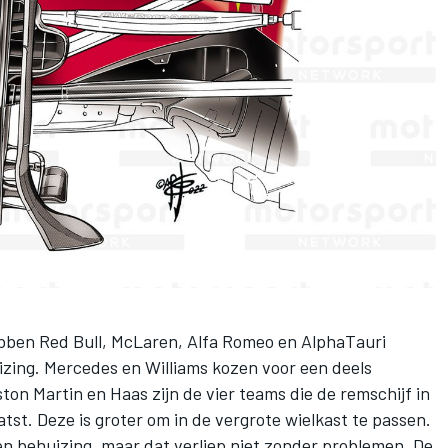
bben Red Bull,
McLaren
,
Alfa Romeo
en
AlphaTauri
izing.
Mercedes
en
Williams
kozen voor een deels
ston Martin en Haas zijn de vier teams die de remschijf in
st. Deze is groter om in de vergrote wielkast te passen.
n behuizing, maar dat verliep niet zonder problemen. De