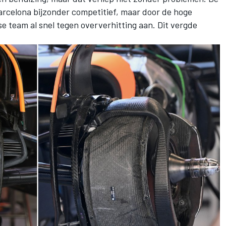
arcelona bijzonder competitief, maar door de hoge
se team al snel tegen oververhitting aan. Dit vergde