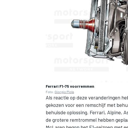
MEER RACEKLASSEN
Ferrari F1-75 voorremmen
Foto:
Giorgio Piola
Als reactie op deze veranderingen he
gekozen voor een remschijf met behu
behuisde oplossing. Ferrari,
Alpine
, A
de grotere remtrommel hebben geplaat
McLaren begon het F1-seizoen met ee