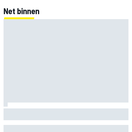
Net binnen
Marco Bezzecchi tempert verwachtingen voor Britse GP:
‘Ik ben nog niet 100%’