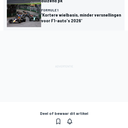
duizend pk
FORMULE 1
'Kortere wielbasis, minder versnellingen
voor F1-auto's 2026'
Deel of bewaar dit artikel