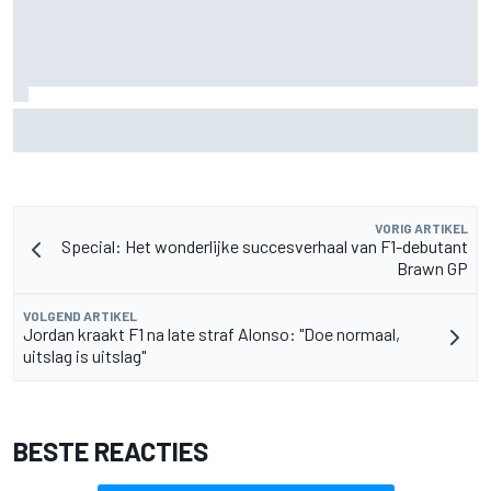
Aston Martin onthult nieuwe limited-edition Glenfiddich-
whisky
VORIG ARTIKEL
Special: Het wonderlijke succesverhaal van F1-debutant
Brawn GP
VOLGEND ARTIKEL
Jordan kraakt F1 na late straf Alonso: "Doe normaal,
uitslag is uitslag"
BESTE REACTIES