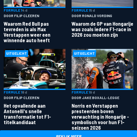
FORMULE 1
4 d
FORMULE 1
5 d
DOOR FILIP CLEEREN
DOOR RONALD VORDING
Waarom Red Bull pas
Waarom de GP van Hongarije
tevreden is als Max
was zoals iedere F1-race in
Verstappen weer een
2026 zou moeten zijn
winnende auto heeft
UITGELICHT
UITGELICHT
FORMULE 1
8 d
FORMULE 1
9 d
DOOR FILIP CLEEREN
DOOR JAKE BOXALL-LEGGE
Het opvallende aan
Norris en Verstappen
Antonelli's snelle
presteerden boven
transformatie tot F1-
verwachting in Hongarije -
titelkandidaat
symbolisch voor hun F1-
seizoen 2026
BEKIJK MEER