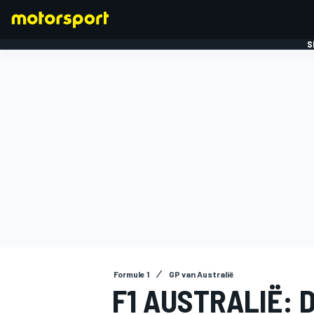
S
FORMULE 1
Formule 1
GP van Australië
F1 AUSTRALIË: 