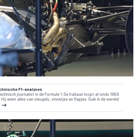
echnische F1-analyses
technisch journalist in de Formule 1. De Italiaan loopt al sinds 1969
Hij weet alles van vleugels, vinnetjes en flapjes. Duik in de wereld
!