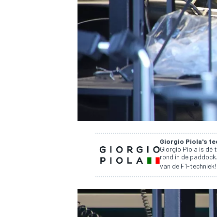
INDYCAR
Giorgio Piola's t
Giorgio Piola is dé 
rond in de paddock. 
van de F1-techniek
WEC
DTM