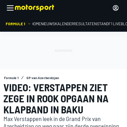
FORMULE 1
HOME
NIEUWS
KALENDER
RESULTATEN
STAND
F1 LIVEBL
Formule 1
GP van Azerbeidzjan
VIDEO: VERSTAPPEN ZIET
ZEGE IN ROOK OPGAAN NA
KLAPBAND IN BAKU
Max Verstappen leek in de Grand Prix van
Azerbeidzjan op weg naar zijn derde overwinning