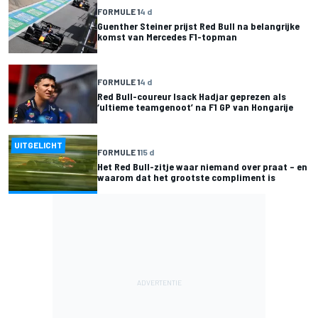
FORMULE 1
4 d
Guenther Steiner prijst Red Bull na belangrijke
komst van Mercedes F1-topman
FORMULE 1
4 d
Red Bull-coureur Isack Hadjar geprezen als
‘ultieme teamgenoot’ na F1 GP van Hongarije
UITGELICHT
FORMULE 1
15 d
Het Red Bull-zitje waar niemand over praat – en
waarom dat het grootste compliment is