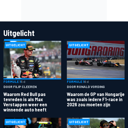
Uitgelicht
UITGELICHT
UITGELICHT
FORMULE 1
5 d
FORMULE 1
6 d
DOOR FILIP CLEEREN
DOOR RONALD VORDING
Waarom Red Bull pas
Waarom de GP van Hongarije
tevreden is als Max
was zoals iedere F1-race in
Verstappen weer een
2026 zou moeten zijn
winnende auto heeft
UITGELICHT
UITGELICHT