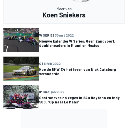
Meer van
Koen Sniekers
W SERIES
30 mrt 2022
Nieuwe kalender W Series: Geen Zandvoort,
doubleheaders in Miami en Mexico
GT
6 feb 2022
Hoe de BMW Z4 het leven van Nick Catsburg
veranderde
IMSA
31 jan 2022
Castroneves na zeges in 24u Daytona en Indy
500: “Op naar Le Mans”