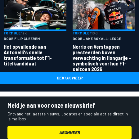
FORMULE 1
9 d
FORMULE 1
10 d
DOOR FILIP CLEEREN
DOOR JAKE BOXALL-LEGGE
Het opvallende aan
Norris en Verstappen
Antonelli's snelle
presteerden boven
transformatie tot F1-
verwachting in Hongarije -
titelkandidaat
symbolisch voor hun F1-
seizoen 2026
BEKIJK MEER
Meld je aan voor onze nieuwsbrief
Ontvang het laatste nieuws, updates en speciale acties direct in
je mailbox.
ABONNEER