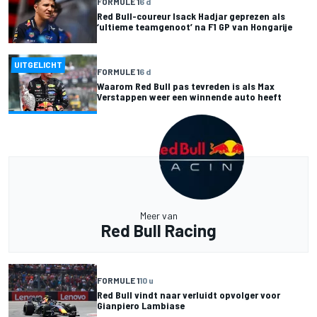
FORMULE 1
6 d
Red Bull-coureur Isack Hadjar geprezen als
‘ultieme teamgenoot’ na F1 GP van Hongarije
UITGELICHT
FORMULE 1
6 d
Waarom Red Bull pas tevreden is als Max
Verstappen weer een winnende auto heeft
Meer van
Red Bull Racing
FORMULE 1
10 u
Red Bull vindt naar verluidt opvolger voor
Gianpiero Lambiase