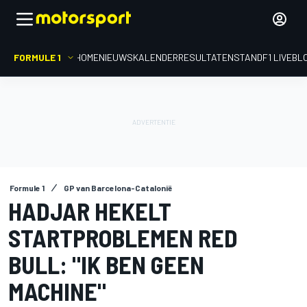
FORMULE 1
HOME
NIEUWS
KALENDER
RESULTATEN
STAND
F1 LIVEBL
Formule 1
GP van Barcelona-Catalonië
HADJAR HEKELT
STARTPROBLEMEN RED
BULL: "IK BEN GEEN
MACHINE"