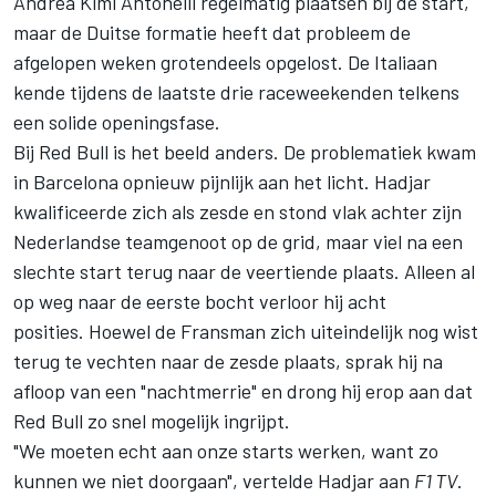
Andrea Kimi Antonelli
regelmatig plaatsen bij de start,
maar de Duitse formatie heeft dat probleem de
afgelopen weken grotendeels opgelost. De Italiaan
kende tijdens de laatste drie raceweekenden telkens
een solide openingsfase.
Bij Red Bull is het beeld anders. De problematiek kwam
in Barcelona opnieuw pijnlijk aan het licht. Hadjar
kwalificeerde zich als zesde en stond vlak achter zijn
Nederlandse teamgenoot op de grid, maar viel na een
slechte start terug naar de veertiende plaats. Alleen al
op weg naar de eerste bocht verloor hij acht
posities. Hoewel de Fransman zich uiteindelijk nog wist
terug te vechten naar de zesde plaats, sprak hij na
afloop van een "nachtmerrie" en drong hij erop aan dat
Red Bull zo snel mogelijk ingrijpt.
"We moeten echt aan onze starts werken, want zo
kunnen we niet doorgaan", vertelde Hadjar aan
F1 TV
.