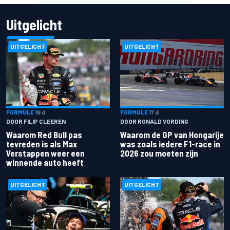
Uitgelicht
UITGELICHT
UITGELICHT
FORMULE 1
6 d
FORMULE 1
7 d
DOOR FILIP CLEEREN
DOOR RONALD VORDING
Waarom Red Bull pas
Waarom de GP van Hongarije
tevreden is als Max
was zoals iedere F1-race in
Verstappen weer een
2026 zou moeten zijn
winnende auto heeft
UITGELICHT
UITGELICHT