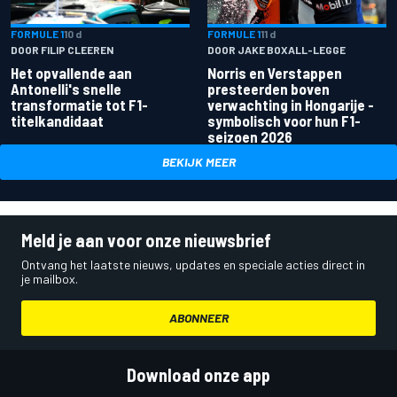
FORMULE 1
10 d
FORMULE 1
11 d
DOOR FILIP CLEEREN
DOOR JAKE BOXALL-LEGGE
Het opvallende aan
Norris en Verstappen
Antonelli's snelle
presteerden boven
transformatie tot F1-
verwachting in Hongarije -
titelkandidaat
symbolisch voor hun F1-
seizoen 2026
BEKIJK MEER
Meld je aan voor onze nieuwsbrief
Ontvang het laatste nieuws, updates en speciale acties direct in
je mailbox.
ABONNEER
Download onze app