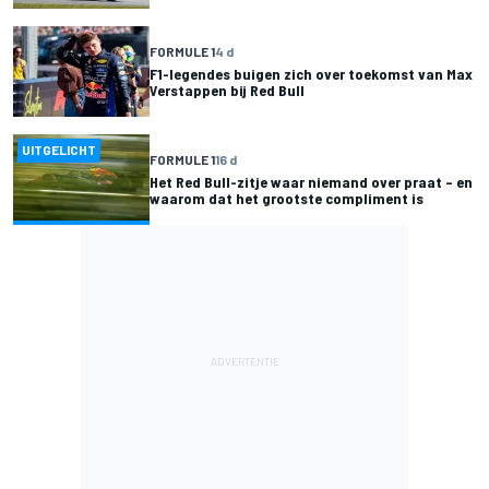
FORMULE 1
4 d
F1-legendes buigen zich over toekomst van Max
Verstappen bij Red Bull
UITGELICHT
FORMULE 1
16 d
Het Red Bull-zitje waar niemand over praat – en
waarom dat het grootste compliment is