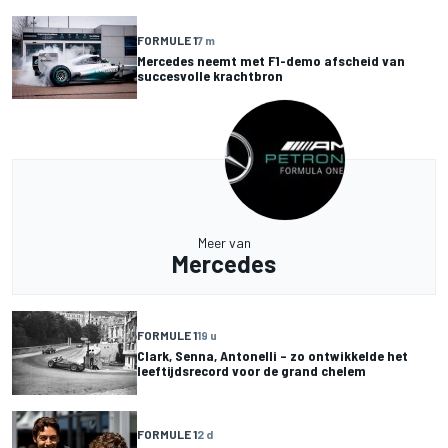
FORMULE 1
7 m
Mercedes neemt met F1-demo afscheid van
succesvolle krachtbron
Meer van
Mercedes
FORMULE 1
19 u
Clark, Senna, Antonelli – zo ontwikkelde het
leeftijdsrecord voor de grand chelem
FORMULE 1
2 d