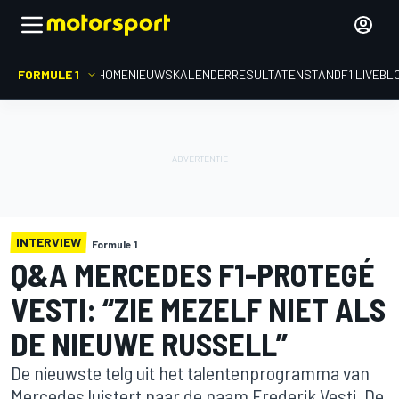
FORMULE 1
HOME
NIEUWS
KALENDER
RESULTATEN
STAND
F1 LIVEBL
INTERVIEW
Formule 1
Q&A MERCEDES F1-PROTEGÉ
VESTI: “ZIE MEZELF NIET ALS
DE NIEUWE RUSSELL”
De nieuwste telg uit het talentenprogramma van
Mercedes luistert naar de naam Frederik Vesti. De