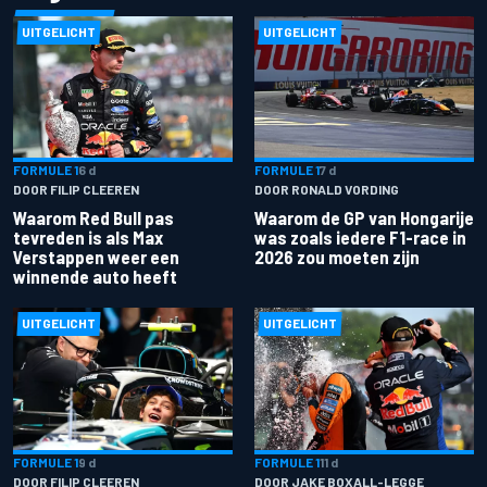
UITGELICHT
UITGELICHT
FORMULE 1
6 d
FORMULE 1
7 d
DOOR FILIP CLEEREN
DOOR RONALD VORDING
Waarom Red Bull pas
Waarom de GP van Hongarije
tevreden is als Max
was zoals iedere F1-race in
Verstappen weer een
2026 zou moeten zijn
winnende auto heeft
UITGELICHT
UITGELICHT
FORMULE 1
9 d
FORMULE 1
11 d
DOOR FILIP CLEEREN
DOOR JAKE BOXALL-LEGGE