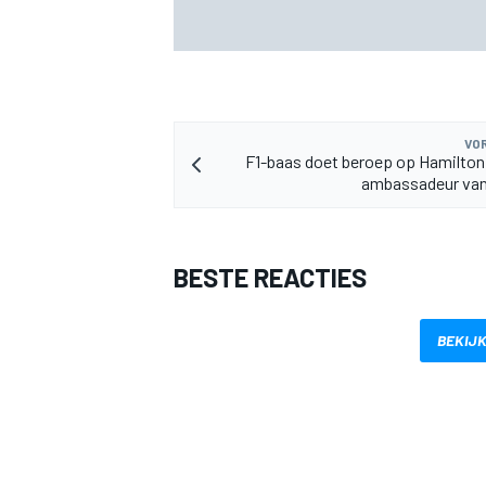
Hebben vijf DTM-ingenieurs bij HRT onts
genomen? Zo reageert het Ford-team
VOR
F1-baas doet beroep op Hamilto
ambassadeur van
MEER RACEKLASSEN
BESTE REACTIES
BEKIJK