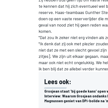
te kennen
dat hij zich eventueel wel 
reserve. Haas-teambaas Gunther Steine
doen op een vaste reserverijder die 
geval van nood ziet hij geen reden w
komen.
"Dat zou ik zeker niet erg vinden als 
"Ik denk dat zij ook met plezier zoud
niet dat ze met een slecht gevoel zijn
zitjes]. We zijn uit elkaar gegaan, maa
maar ook niet echt ongelukkig. We h
ik ben blij dat ze allebei verder kunn
Lees ook:
Grosjean staat 'bij goede kans' open v
Interview: Waarom Grosjean ondanks h
Magnussen geniet van DPi-bolide na ‘m