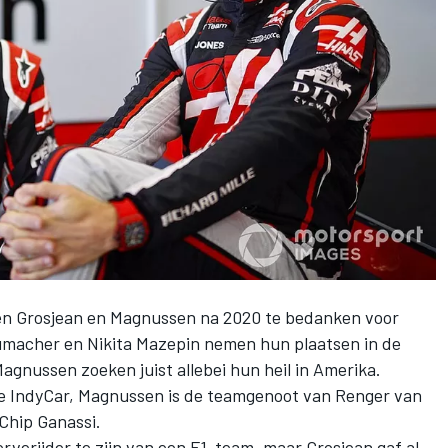
en Grosjean en Magnussen na 2020 te bedanken voor
macher en Nikita Mazepin nemen hun plaatsen in de
Magnussen zoeken juist allebei hun heil in Amerika.
de IndyCar, Magnussen is de teamgenoot van Renger van
Chip Ganassi.
erverijder te zijn van een F1-team, maar
Grosjean gaf al