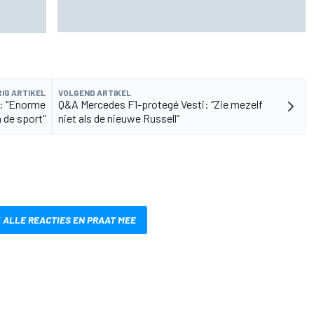
FIA onthult ambitieus doel: F1-auto's moeten
lag
nog 80 kilo lichter
IG ARTIKEL
VOLGEND ARTIKEL
n: "Enorme
Q&A Mercedes F1-protegé Vesti: “Zie mezelf
 de sport"
niet als de nieuwe Russell”
 ALLE REACTIES EN PRAAT MEE