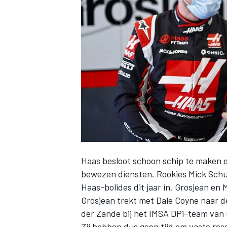
INDYCAR
Haas besloot schoon schip te maken 
bewezen diensten. Rookies Mick Schu
Haas-bolides dit jaar in. Grosjean en 
WEC
DTM
Grosjean trekt met Dale Coyne naar 
der Zande bij het IMSA DPi-team van 
Zij hebben dus geen tijd om vaste res