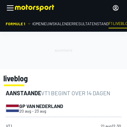
F1 LIVEBL
FORMULE 1
HOME
NIEUWS
KALENDER
RESULTATEN
STAND
liveblog
AANSTAANDE
VT1 BEGINT OVER 14
DAGEN
GP VAN NEDERLAND
20 aug
-
23 aug
VT1
21 aug
12:30