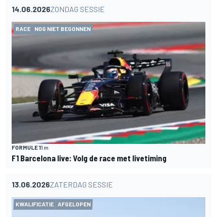
14.06.2026
ZONDAG SESSIE
RACE
NOG NIET BEGONNEN
FORMULE 1
1 m
F1 Barcelona live: Volg de race met livetiming
13.06.2026
ZATERDAG SESSIE
KWALIFICATIE
AFGELOPEN