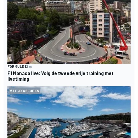
FORMULE 1
2 m
F1 Monaco live: Volg de tweede vrije training met
livetiming
VT1
AFGELOPEN