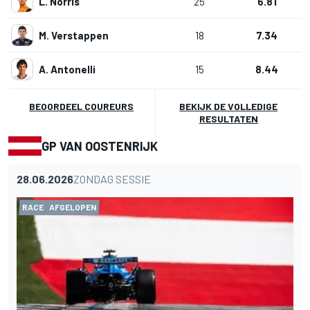
L. Norris
25
6.81
M. Verstappen
18
7.34
A. Antonelli
15
8.44
BEOORDEEL COUREURS
BEKIJK DE VOLLEDIGE
RESULTATEN
GP VAN OOSTENRIJK
28.06.2026
ZONDAG SESSIE
RACE
AFGELOPEN