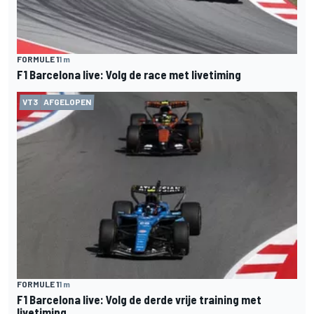
FORMULE 1
1 m
F1 Barcelona live: Volg de race met livetiming
VT3
AFGELOPEN
FORMULE 1
1 m
F1 Barcelona live: Volg de derde vrije training met
livetiming