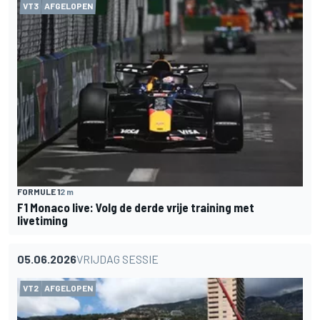
VT3
AFGELOPEN
FORMULE 1
2 m
F1 Monaco live: Volg de derde vrije training met
livetiming
05.06.2026
VRIJDAG SESSIE
VT2
AFGELOPEN