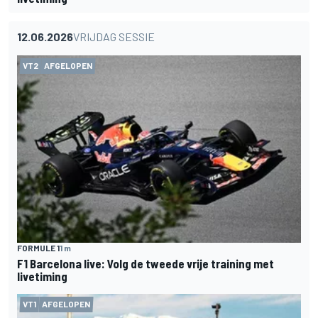
12.06.2026
VRIJDAG SESSIE
VT2
AFGELOPEN
FORMULE 1
1 m
F1 Barcelona live: Volg de tweede vrije training met
livetiming
VT1
AFGELOPEN