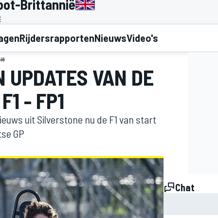
oot-Brittannië
B
lagen
Rijdersrapporten
Nieuws
Video's
ië
N UPDATES VAN DE
F1 - FP1
nieuws uit Silverstone nu de F1 van start
tse GP
Chat