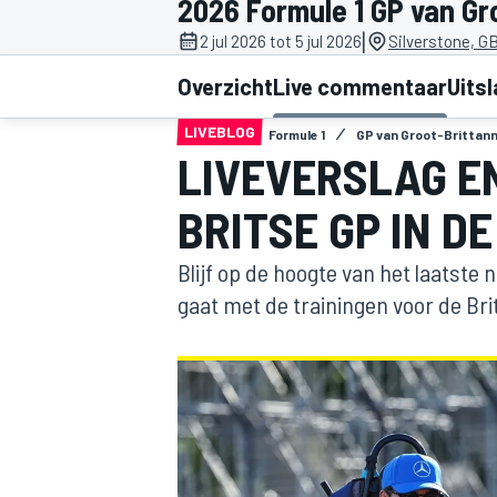
2026 Formule 1 GP van Gr
|
2 jul 2026 tot 5 jul 2026
Silverstone, G
Overzicht
Live commentaar
Uits
LIVEBLOG
Formule 1
GP van Groot-Brittann
LIVEVERSLAG E
BRITSE GP IN DE 
MOTOGP
Blijf op de hoogte van het laatste 
gaat met de trainingen voor de Bri