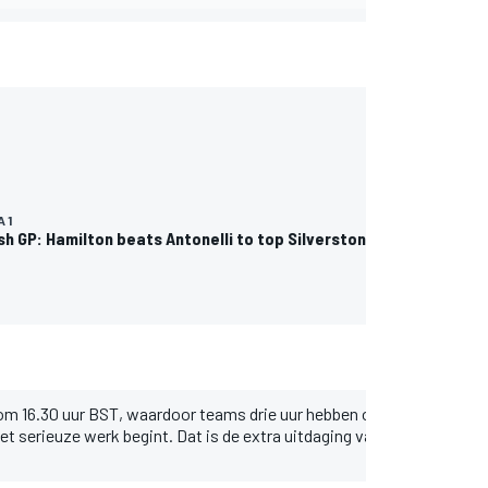
 1
ish GP: Hamilton beats Antonelli to top Silverstone practice
 om 16.30 uur BST, waardoor teams drie uur hebben om de data te ana
het serieuze werk begint. Dat is de extra uitdaging van een sprintwe