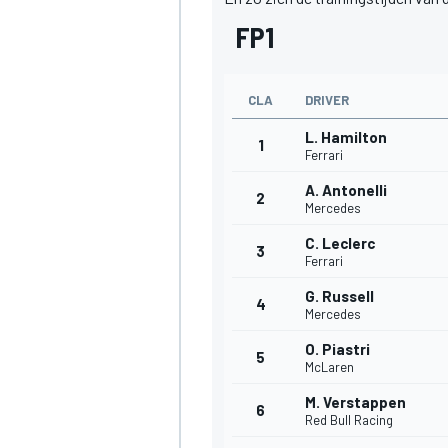
FP1
CLA
DRIVER
L. Hamilton
1
Ferrari
A. Antonelli
2
Mercedes
C. Leclerc
3
Ferrari
G. Russell
4
Mercedes
O. Piastri
5
McLaren
M. Verstappen
6
Red Bull Racing