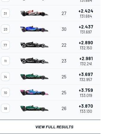
1'31.684
+2.424
27
0.000
S
31
1'31.684
+2.437
30
0.013
S
23
1'31.697
+2.890
22
0.453
77
1'32.150
+2.981
23
0.091
11
1'32.241
+3.697
25
0.716
14
1'32.957
+3.759
25
0.062
10
1'33.019
+3.870
26
0.111
18
1'33.130
VIEW FULL RESULTS