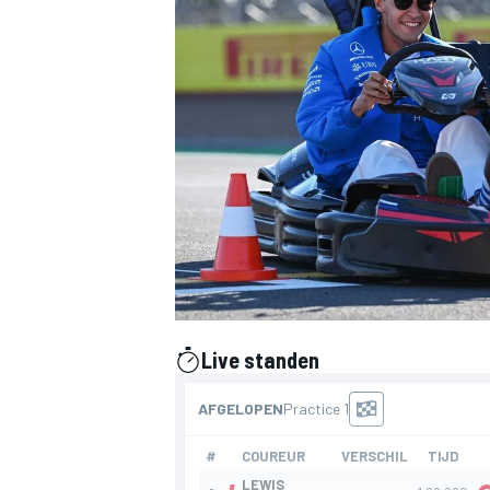
INDYCAR
Live standen
gepresenteerd door
WEC
DTM