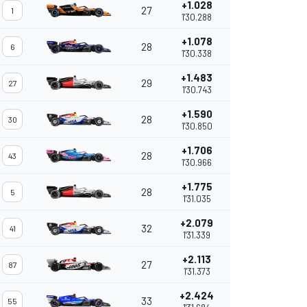
+1.028
27
0.048
S
1
1'30.288
+1.078
28
0.050
S
6
1'30.338
+1.483
29
0.405
27
1'30.743
+1.590
28
0.107
30
1'30.850
+1.706
28
0.116
43
1'30.966
+1.775
28
0.069
5
1'31.035
+2.079
32
0.304
41
1'31.339
+2.113
27
0.034
S
87
1'31.373
+2.424
33
0.311
S
55