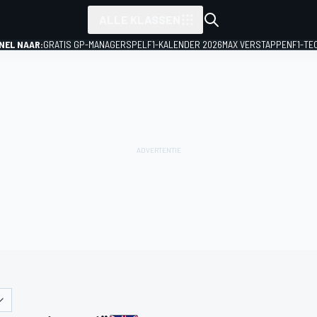
ALLE KLASSEN
NEL NAAR:
GRATIS GP-MANAGERSPEL
F1-KALENDER 2026
MAX VERSTAPPEN
F1-TE