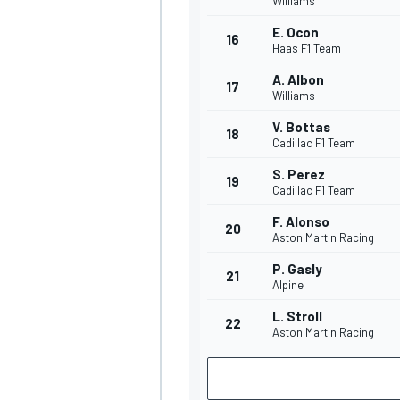
Williams
E. Ocon
16
Haas F1 Team
A. Albon
17
Williams
V. Bottas
18
Cadillac F1 Team
MEER RACEKLASSEN
S. Perez
19
Cadillac F1 Team
F. Alonso
20
Aston Martin Racing
P. Gasly
21
Alpine
L. Stroll
22
Aston Martin Racing