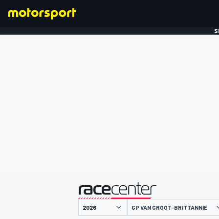
S
FORMULE 1
gepresenteerd door
GP VAN GROOT-BRITTANNIË