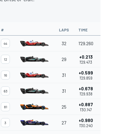
#
LAPS
TIME
INTERVAL
T
32
1'29.260
S
44
+0.213
29
0.213
S
12
1'29.473
+0.599
31
0.386
S
16
1'29.859
+0.678
31
0.079
S
63
1'29.938
+0.887
25
0.209
S
81
1'30.147
+0.980
27
0.093
S
3
1'30.240