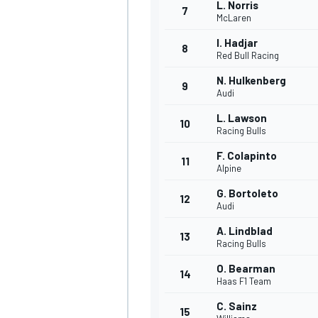
L. Norris
7
McLaren
I. Hadjar
8
Red Bull Racing
N. Hulkenberg
9
Audi
L. Lawson
10
Racing Bulls
F. Colapinto
11
Alpine
G. Bortoleto
12
Audi
A. Lindblad
13
Racing Bulls
O. Bearman
14
Haas F1 Team
C. Sainz
15