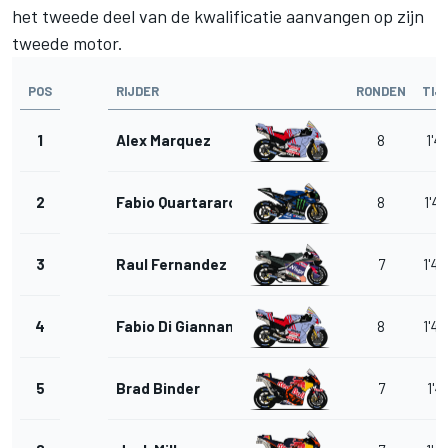
het tweede deel van de kwalificatie aanvangen op zijn
tweede motor.
POS
RIJDER
RONDEN
TIJ
1
Alex Marquez
8
1'47
2
Fabio Quartararo
8
1'47
3
Raul Fernandez
7
1'47
4
Fabio Di Giannantonio
8
1'47
5
Brad Binder
7
1'47