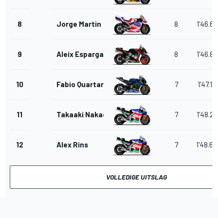
8
Jorge Martin
8
1'46.6
9
Aleix Espargaro
8
1'46.87
10
Fabio Quartararo
7
1'47.12
11
Takaaki Nakagami
7
1'48.2
12
Alex Rins
7
1'48.6
VOLLEDIGE UITSLAG