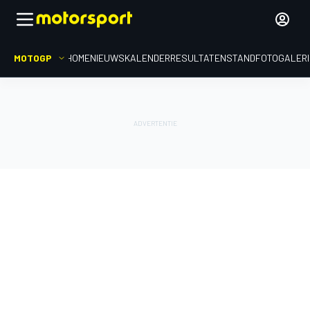
MOTOGP
HOME
NIEUWS
KALENDER
RESULTATEN
STAND
FOTOGALER