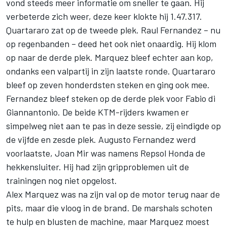
vond steeds meer informatie om sneller te gaan. Hij
verbeterde zich weer, deze keer klokte hij 1.47.317.
Quartararo zat op de tweede plek. Raul Fernandez – nu
op regenbanden – deed het ook niet onaardig. Hij klom
op naar de derde plek. Marquez bleef echter aan kop,
ondanks een valpartij in zijn laatste ronde. Quartararo
bleef op zeven honderdsten steken en ging ook mee.
Fernandez bleef steken op de derde plek voor
Fabio di
Giannantonio
. De beide KTM-rijders kwamen er
simpelweg niet aan te pas in deze sessie, zij eindigde op
de vijfde en zesde plek.
Augusto Fernandez
werd
voorlaatste,
Joan Mir
was namens Repsol Honda de
hekkensluiter. Hij had zijn gripproblemen uit de
trainingen nog niet opgelost.
Alex Marquez was na zijn val op de motor terug naar de
pits, maar die vloog in de brand. De marshals schoten
te hulp en blusten de machine, maar Marquez moest