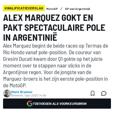
KWALIFICATIEVERSLAG
MotoGP
GP van Argentinië
ALEX MARQUEZ GOKT EN
PAKT SPECTACULAIRE POLE
IN ARGENTINIË
Alex Marquez begint de beide races op Termas de
Rio Hondo vanaf pole-position. De coureur van
Gresini Ducati kwam door Q1 gokte op het juiste
moment over te stappen naar slicks in de
Argentijnse regen. Voor de jongste van de
Marquez-broers is het zijn eerste pole-position in
de MotoGP.
Mark Bremer
Bewerkt:
1 apr 2023, 14:46
TOEVOEGEN ALS VOORKEURSBRON