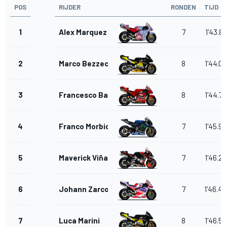
POS
RIJDER
RONDEN
TIJD
1
Alex Marquez
7
1'43.88
2
Marco Bezzecchi
8
1'44.0
3
Francesco Bagnaia
8
1'44.7
4
Franco Morbidelli
7
1'45.9
5
Maverick Viñales
7
1'46.2
6
Johann Zarco
7
1'46.4
7
Luca Marini
8
1'46.5