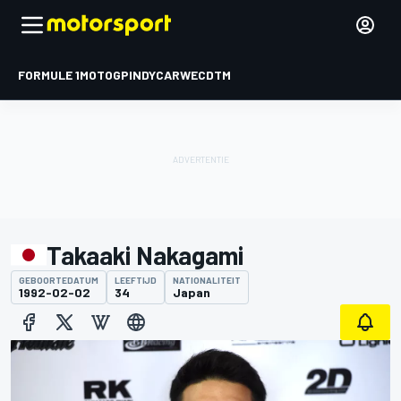
FORMULE 1
MOTOGP
INDYCAR
WEC
DTM
Takaaki Nakagami
GEBOORTEDATUM
LEEFTIJD
NATIONALITEIT
1992-02-02
34
Japan