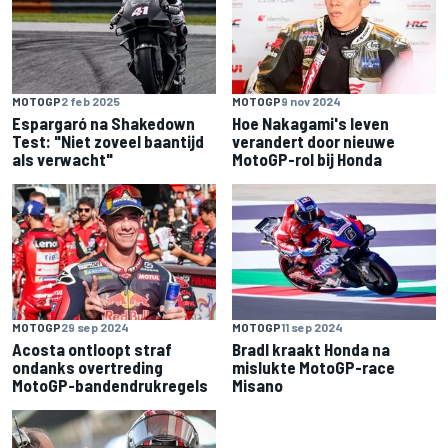
MOTOGP
2 feb 2025
MOTOGP
9 nov 2024
Espargaró na Shakedown
Hoe Nakagami's leven
Test: "Niet zoveel baantijd
verandert door nieuwe
als verwacht"
MotoGP-rol bij Honda
MOTOGP
11 sep 2024
MOTOGP
29 sep 2024
Bradl kraakt Honda na
Acosta ontloopt straf
mislukte MotoGP-race
ondanks overtreding
Misano
MotoGP-bandendrukregels