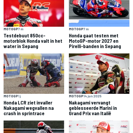
MOTOGP
7 m
MOTOGP
7 m
Testdebuut 850cc-
Honda gaat testen met
motorblok Honda valt in het
MotoGP-motor 2027 en
water in Sepang
Pirelli-banden in Sepang
MOTOGP
1 j
MOTOGP
14 jun 2025
Honda LCR ziet invaller
Nakagami vervangt
Nakagami wegvallen na
geblesseerde Marini in
crash in sprintrace
Grand Prix van Italië