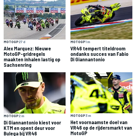
MOTOGP
27 d
MOTOGP
1 m
Alex Marquez: Nieuwe
VR46 tempert titeldroom
MotoGP-gridregels
ondanks succes van Fabio
maakten inhalen lastig op
Di Giannantonio
Sachsenring
MOTOGP
3 m
MOTOGP
2 m
Het voornaamste doel van
Di Giannantonio kiest voor
VR46 op de rijdersmarkt van
KTM en opent deur voor
MotoGP
Bulega bij VR46