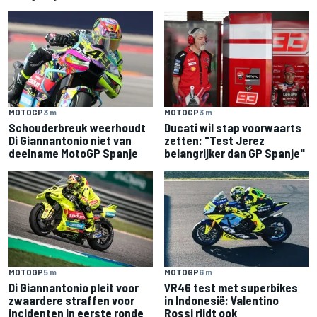
MOTOGP
3 m
MOTOGP
3 m
Schouderbreuk weerhoudt
Ducati wil stap voorwaarts
Di Giannantonio niet van
zetten: "Test Jerez
deelname MotoGP Spanje
belangrijker dan GP Spanje"
MOTOGP
5 m
MOTOGP
6 m
Di Giannantonio pleit voor
VR46 test met superbikes
zwaardere straffen voor
in Indonesië: Valentino
incidenten in eerste ronde
Rossi rijdt ook