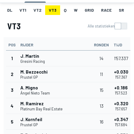
DL
VT1
VT2
VT3
Q
W
GRID
RACE
SR
VT3
Alle statistieken
POS
RIJDER
RONDEN
TIJD
J. Martín
1
14
1'57.337
Gresini Racing
M. Bezzecchi
+0.030
2
11
Prustel GP
1'57.367
A. Migno
+0.186
3
15
Ángel Nieto Team
1'57.523
M. Ramírez
+0.320
4
13
Platinum Bay Real Estate
1'57.657
J. Kornfeil
+0.347
5
16
Prustel GP
1'57.684