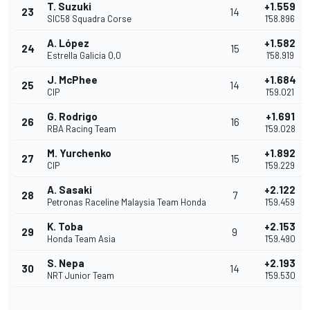
T. Suzuki
+1.559
23
14
SIC58 Squadra Corse
1'58.896
A. López
+1.582
24
15
Estrella Galicia 0,0
1'58.919
J. McPhee
+1.684
25
14
CIP
1'59.021
G. Rodrigo
+1.691
26
16
RBA Racing Team
1'59.028
M. Yurchenko
+1.892
27
15
CIP
1'59.229
A. Sasaki
+2.122
28
7
Petronas Raceline Malaysia Team Honda
1'59.459
K. Toba
+2.153
29
9
Honda Team Asia
1'59.490
S. Nepa
+2.193
30
14
NRT Junior Team
1'59.530