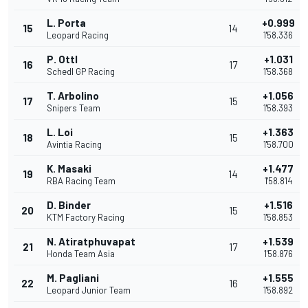
L. Porta
+0.999
15
14
Leopard Racing
1'58.336
P. Ottl
+1.031
16
17
Schedl GP Racing
1'58.368
T. Arbolino
+1.056
17
15
Snipers Team
1'58.393
L. Loi
+1.363
18
15
Avintia Racing
1'58.700
K. Masaki
+1.477
19
14
RBA Racing Team
1'58.814
D. Binder
+1.516
20
15
KTM Factory Racing
1'58.853
N. Atiratphuvapat
+1.539
21
17
Honda Team Asia
1'58.876
M. Pagliani
+1.555
22
16
Leopard Junior Team
1'58.892