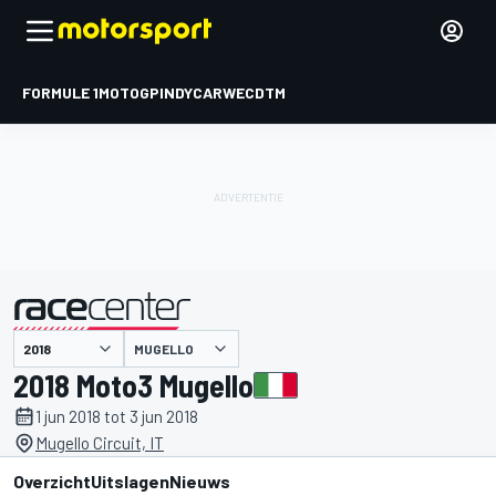
FORMULE 1
MOTOGP
INDYCAR
WEC
DTM
MUGELLO
gepresenteerd door
2018 Moto3 Mugello
1 jun 2018 tot 3 jun 2018
Mugello Circuit, IT
Overzicht
Uitslagen
Nieuws