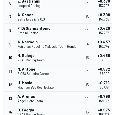
E. Bastianini
+0.370
6
14
Leopard Racing
1'57.707
A. Canet
+0.398
7
16
Estrella Galicia 0,0
1'57.735
F. Di Giannantonio
+0.420
8
14
Gresini Racing
1'57.757
A. Norrodin
+0.437
9
14
Petronas Raceline Malaysia Team Honda
1'57.774
N. Bulega
+0.468
10
16
VR46 Racing Team
1'57.805
N. Antonelli
+0.572
11
14
SIC58 Squadra Corse
1'57.909
J. Masià
+0.714
12
15
Platinum Bay Real Estate
1'58.051
A. Arenas
+0.790
13
14
Ángel Nieto Team
1'58.127
D. Foggia
+0.975
14
16
VR46 Racing Team
1'58.312