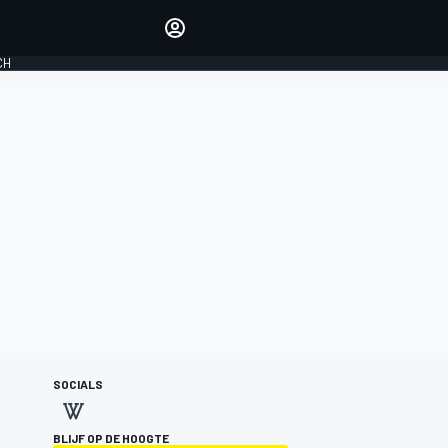
Laat je horen met de
reactiemodule
CH
LOGIN
EDITIE
NEDERLAND
SOCIALS
BLIJF OP DE HOOGTE