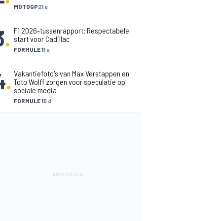
MOTOGP
21 u
3
.
F1 2026-tussenrapport: Respectabele
start voor Cadillac
FORMULE 1
1 u
4
.
Vakantiefoto's van Max Verstappen en
Toto Wolff zorgen voor speculatie op
sociale media
FORMULE 1
5 d