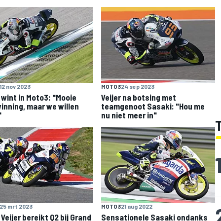
12 nov 2023
MOTO3
24 sep 2023
r wint in Moto3: "Mooie
Veijer na botsing met
inning, maar we willen
teamgenoot Sasaki: "Hou me
"
nu niet meer in"
25 mrt 2023
MOTO3
21 aug 2022
 Veijer bereikt Q2 bij Grand
Sensationele Sasaki ondanks