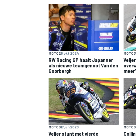
INDYCAR
MOTO2
5 okt 2024
MOTO3
RW Racing GP haalt Japanner
Veije
als nieuwe teamgenoot Van den
overw
Goorbergh
meer
WEC
DTM
MOTO3
17 jun 2023
MOTO3
Veijer stunt met vierde
Collin