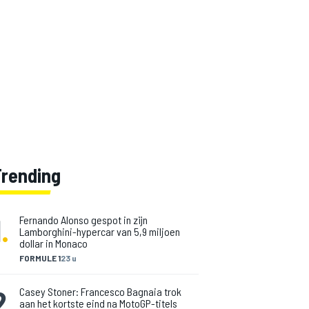
Trending
1
.
Fernando Alonso gespot in zijn
Lamborghini-hypercar van 5,9 miljoen
dollar in Monaco
FORMULE 1
23 u
2
.
Casey Stoner: Francesco Bagnaia trok
aan het kortste eind na MotoGP-titels