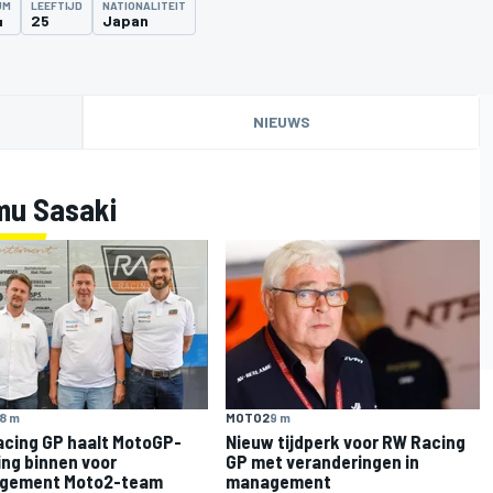
UM
LEEFTIJD
NATIONALITEIT
4
25
Japan
NIEUWS
mu Sasaki
8 m
MOTO2
9 m
cing GP haalt MotoGP-
Nieuw tijdperk voor RW Racing
ing binnen voor
GP met veranderingen in
gement Moto2-team
management