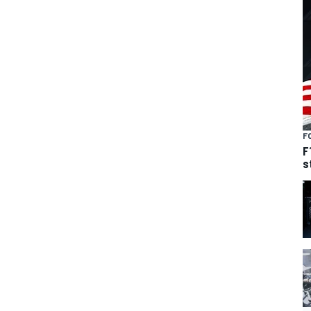
F
F
s