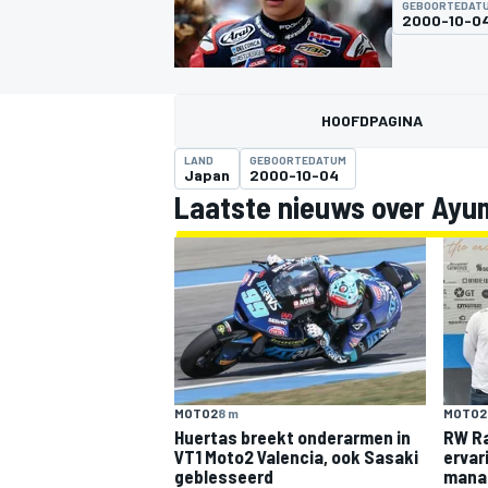
GEBOORTEDAT
2000-10-0
HOOFDPAGINA
LAND
GEBOORTEDATUM
Japan
2000-10-04
Laatste nieuws over Ayu
MOTOGP
MOTO2
8 m
MOTO2
Huertas breekt onderarmen in
RW Ra
VT1 Moto2 Valencia, ook Sasaki
ervar
geblesseerd
mana