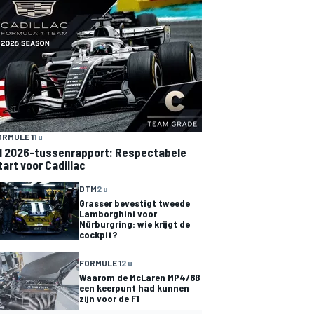
ORMULE 1
1 u
1 2026-tussenrapport: Respectabele
tart voor Cadillac
DTM
2 u
Grasser bevestigt tweede
Lamborghini voor
Nürburgring: wie krijgt de
cockpit?
FORMULE 1
2 u
Waarom de McLaren MP4/8B
een keerpunt had kunnen
zijn voor de F1