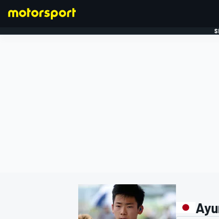
S
FORMULE 1
Ayu