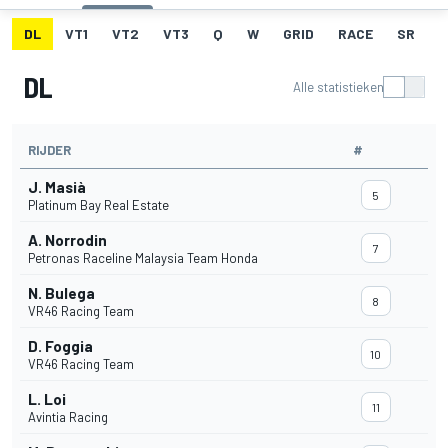
DL
VT1
VT2
VT3
Q
W
GRID
RACE
SR
DL
Alle statistieken
RIJDER
#
J. Masià
5
Platinum Bay Real Estate
A. Norrodin
7
Petronas Raceline Malaysia Team Honda
N. Bulega
8
VR46 Racing Team
D. Foggia
10
VR46 Racing Team
L. Loi
11
Avintia Racing