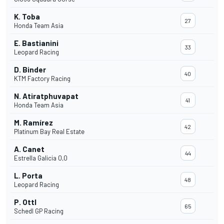
K. Toba
27
Honda Team Asia
E. Bastianini
33
Leopard Racing
D. Binder
40
KTM Factory Racing
N. Atiratphuvapat
41
Honda Team Asia
M. Ramírez
42
Platinum Bay Real Estate
A. Canet
44
Estrella Galicia 0,0
L. Porta
48
Leopard Racing
P. Ottl
65
Schedl GP Racing