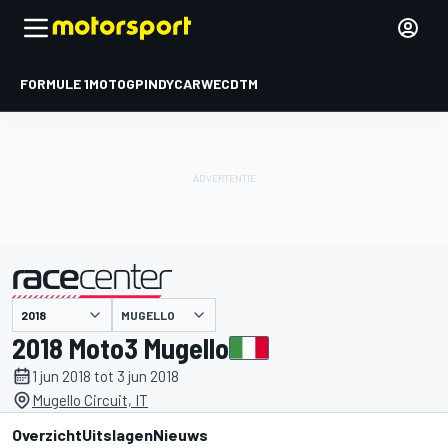
FORMULE 1
MOTOGP
INDYCAR
WEC
DTM
MUGELLO
gepresenteerd door
2018 Moto3 Mugello
1 jun 2018 tot 3 jun 2018
Mugello Circuit, IT
Overzicht
Uitslagen
Nieuws