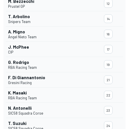
M. Bezzecchi
12
Prustel GP
T. Arbolino
14
Snipers Team
A. Migno
16
Ángel Nieto Team
J. McPhee
17
CIP
G. Rodrigo
19
RBA Racing Team
F. Di Giannantonio
21
Gresini Racing
K. Masaki
22
RBA Racing Team
N. Antonelli
23
SIC58 Squadra Corse
T. Suzuki
24
SIC58 Squadra Corse