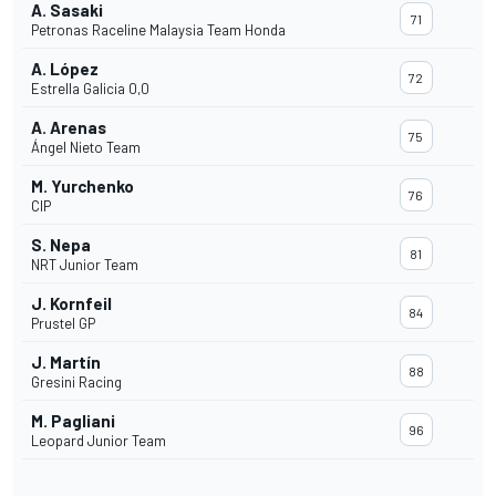
A. Sasaki
71
Petronas Raceline Malaysia Team Honda
A. López
72
Estrella Galicia 0,0
A. Arenas
75
Ángel Nieto Team
M. Yurchenko
76
CIP
S. Nepa
81
NRT Junior Team
J. Kornfeil
84
Prustel GP
J. Martín
88
Gresini Racing
M. Pagliani
96
Leopard Junior Team