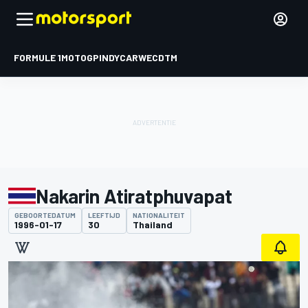
FORMULE 1
MOTOGP
INDYCAR
WEC
DTM
Nakarin Atiratphuvapat
GEBOORTEDATUM
LEEFTIJD
NATIONALITEIT
1996-01-17
30
Thailand