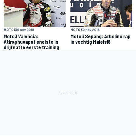
MOTO3
16 nov 2018
MOTO3
2 nov 2018
Moto3 Valencia:
Moto3 Sepang: Arbolino rap
Atiraphuvapat snelste in
in vochtig Maleisië
drijfnatte eerste training