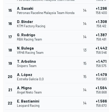
A. Sasaki
+1.296
15
14
Petronas Raceline Malaysia Team Honda
1'58.400
D. Binder
+1.308
16
14
KTM Factory Racing
1'58.412
G. Rodrigo
+1.387
17
14
RBA Racing Team
1'58.491
N. Bulega
+1.442
18
13
VR46 Racing Team
1'58.546
T. Arbolino
+1.471
19
15
Snipers Team
1'58.575
A. López
+1.479
20
15
Estrella Galicia 0,0
1'58.583
A. Migno
+1.564
21
14
Ángel Nieto Team
1'58.668
E. Bastianini
+1.566
22
14
Leopard Racing
1'58.670