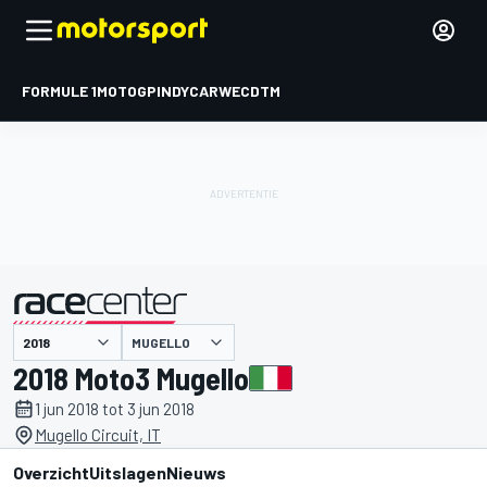
FORMULE 1
MOTOGP
INDYCAR
WEC
DTM
MUGELLO
gepresenteerd door
2018 Moto3 Mugello
1 jun 2018 tot 3 jun 2018
Mugello Circuit, IT
Overzicht
Uitslagen
Nieuws