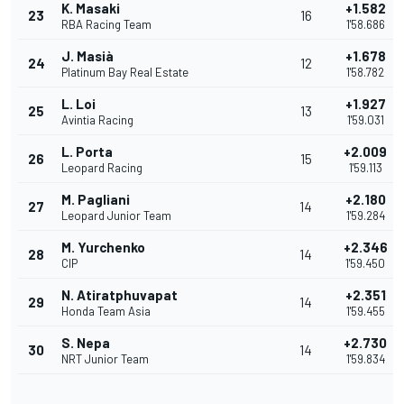
K. Masaki
+1.582
23
16
RBA Racing Team
1'58.686
J. Masià
+1.678
24
12
Platinum Bay Real Estate
1'58.782
L. Loi
+1.927
25
13
Avintia Racing
1'59.031
L. Porta
+2.009
26
15
Leopard Racing
1'59.113
M. Pagliani
+2.180
27
14
Leopard Junior Team
1'59.284
M. Yurchenko
+2.346
28
14
CIP
1'59.450
N. Atiratphuvapat
+2.351
29
14
Honda Team Asia
1'59.455
S. Nepa
+2.730
30
14
NRT Junior Team
1'59.834