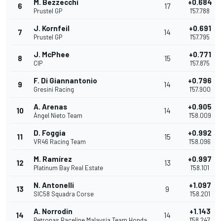
M. Bezzecchi
+0.684
6
17
Prustel GP
1'57.788
J. Kornfeil
+0.691
7
14
Prustel GP
1'57.795
J. McPhee
+0.771
8
15
CIP
1'57.875
F. Di Giannantonio
+0.796
9
14
Gresini Racing
1'57.900
A. Arenas
+0.905
10
14
Ángel Nieto Team
1'58.009
D. Foggia
+0.992
11
15
VR46 Racing Team
1'58.096
M. Ramírez
+0.997
12
13
Platinum Bay Real Estate
1'58.101
N. Antonelli
+1.097
13
9
SIC58 Squadra Corse
1'58.201
A. Norrodin
+1.143
14
14
Petronas Raceline Malaysia Team Honda
1'58.247