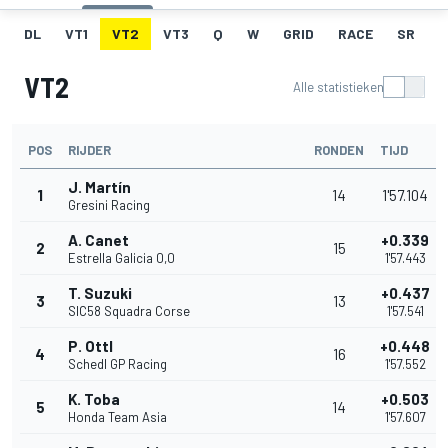
DL
VT1
VT2
VT3
Q
W
GRID
RACE
SR
VT2
Alle statistieken
POS
RIJDER
RONDEN
TIJD
J. Martín
1
14
1'57.104
Gresini Racing
A. Canet
+0.339
2
15
Estrella Galicia 0,0
1'57.443
T. Suzuki
+0.437
3
13
SIC58 Squadra Corse
1'57.541
P. Ottl
+0.448
4
16
Schedl GP Racing
1'57.552
K. Toba
+0.503
5
14
Honda Team Asia
1'57.607