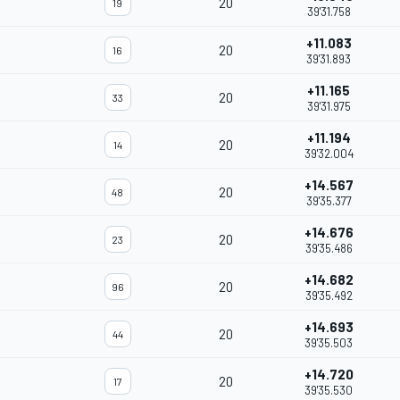
20
19
39'31.758
+11.083
20
16
39'31.893
+11.165
20
33
39'31.975
+11.194
20
14
39'32.004
+14.567
20
48
39'35.377
+14.676
20
23
39'35.486
+14.682
20
96
39'35.492
+14.693
20
44
39'35.503
+14.720
20
17
39'35.530