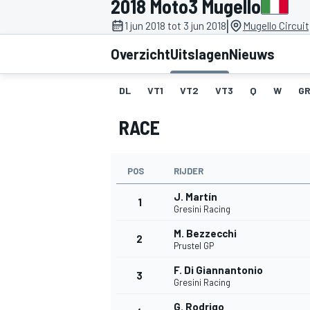
2018 Moto3 Mugello
|
1 jun 2018 tot 3 jun 2018
Mugello Circuit
Overzicht
Uitslagen
Nieuws
DL
VT1
VT2
VT3
Q
W
GR
RACE
MOTOGP
POS
RIJDER
J. Martín
1
Gresini Racing
M. Bezzecchi
2
Prustel GP
F. Di Giannantonio
3
Gresini Racing
G. Rodrigo