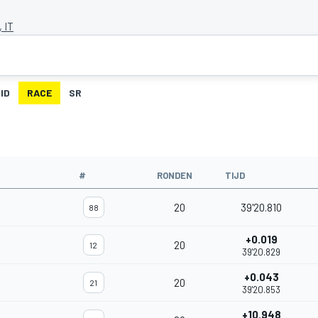
, IT
ID
RACE
SR
#
RONDEN
TIJD
20
39'20.810
88
+0.019
20
12
39'20.829
+0.043
20
21
39'20.853
+10.948