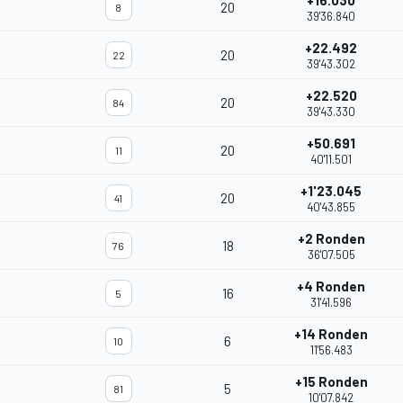
+16.030
20
8
39'36.840
+22.492
20
22
39'43.302
+22.520
20
84
39'43.330
+50.691
20
11
40'11.501
+1'23.045
20
41
40'43.855
+2 Ronden
18
76
36'07.505
+4 Ronden
16
5
31'41.596
+14 Ronden
6
10
11'56.483
+15 Ronden
5
81
10'07.842