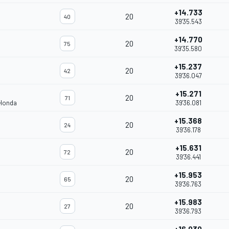
+14.733
20
40
39'35.543
+14.770
20
75
39'35.580
+15.237
20
42
39'36.047
+15.271
20
71
 Honda
39'36.081
+15.368
20
24
39'36.178
+15.631
20
72
39'36.441
+15.953
20
65
39'36.763
+15.983
20
27
39'36.793