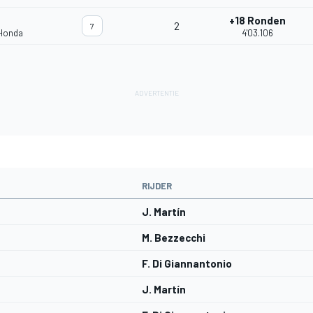
+18 Ronden
2
7
 Honda
4'03.106
RIJDER
J. Martín
M. Bezzecchi
F. Di Giannantonio
J. Martín