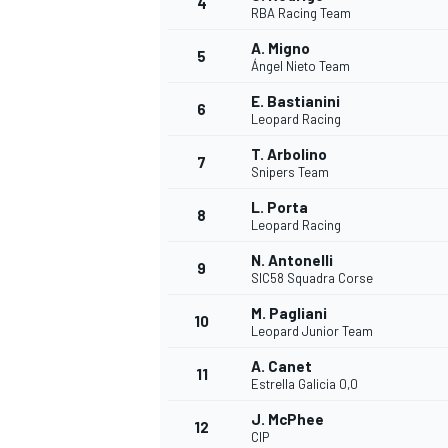
4
RBA Racing Team
A. Migno
5
Ángel Nieto Team
INDYCAR
E. Bastianini
6
Leopard Racing
T. Arbolino
7
Snipers Team
L. Porta
8
Leopard Racing
N. Antonelli
9
SIC58 Squadra Corse
M. Pagliani
10
Leopard Junior Team
A. Canet
11
WEC
DTM
Estrella Galicia 0,0
J. McPhee
12
CIP