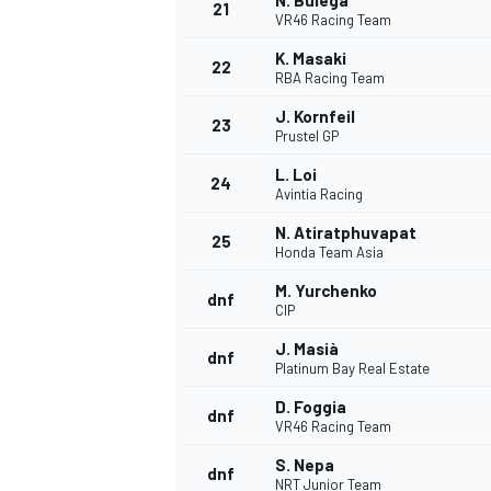
N. Bulega
21
VR46 Racing Team
K. Masaki
22
RBA Racing Team
J. Kornfeil
23
Prustel GP
L. Loi
24
Avintia Racing
N. Atiratphuvapat
25
Honda Team Asia
M. Yurchenko
dnf
CIP
J. Masià
dnf
Platinum Bay Real Estate
D. Foggia
dnf
VR46 Racing Team
S. Nepa
dnf
NRT Junior Team