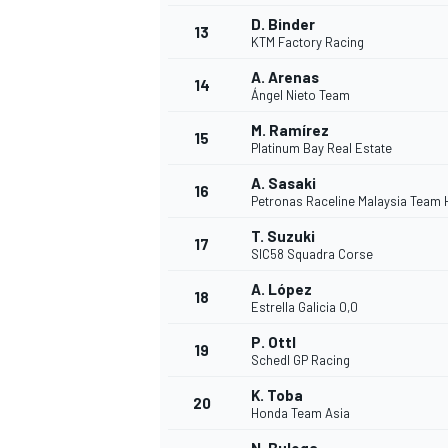
D. Binder
13
KTM Factory Racing
A. Arenas
14
Ángel Nieto Team
M. Ramírez
15
Platinum Bay Real Estate
A. Sasaki
16
Petronas Raceline Malaysia Team
T. Suzuki
17
SIC58 Squadra Corse
A. López
18
Estrella Galicia 0,0
P. Ottl
19
Schedl GP Racing
K. Toba
20
Honda Team Asia