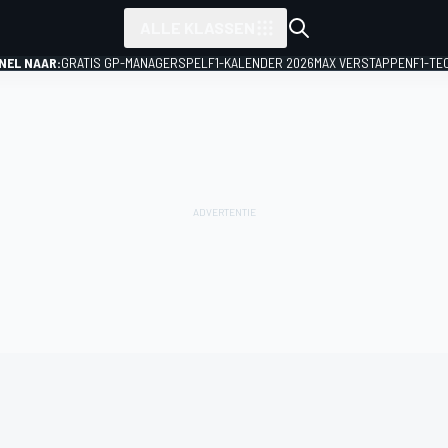
ALLE KLASSEN
NEL NAAR:
GRATIS GP-MANAGERSPEL
F1-KALENDER 2026
MAX VERSTAPPEN
F1-TE