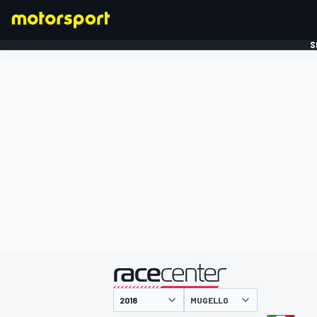
S
FORMULE 1
gepresenteerd door
MUGELLO