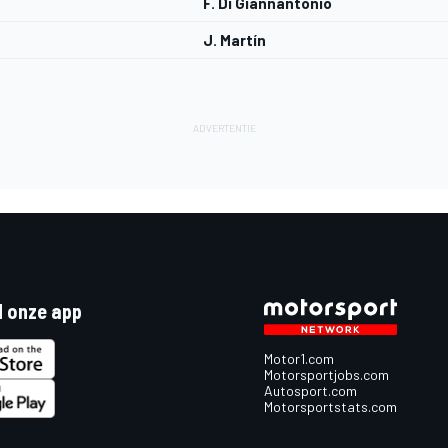
F. Di Giannantonio
J. Martín
 onze app
Motor1.com
Motorsportjobs.com
Autosport.com
Motorsportstats.com