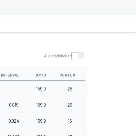
Alle statistieken
INTERVAL
KM/U
PUNTEN
159.9
25
0.019
159.9
20
0.024
159.9
16