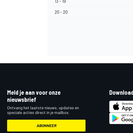
13 - 19
20 - 20
MEER RACEKLASSEN
Meld je aan voor onze
Download
nieuwsbrief
Ontvang het laatste nieuws, updates en
speciale acties direct in je mailbox.
ABONNEER