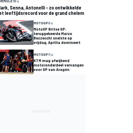
ORMULE 1
8 u
lark, Senna, Antonelli – zo ontwikkelde
et leeftijdsrecord voor de grand chelem
MOTOGP
8 u
MotoGP Britse GP:
teruggekeerde Marco
Bezzecchi snelste op
vrijdag, Aprilia domineert
MOTOGP
11 u
KTM mag afwijkend
motoronderdeel vervangen
voor GP van Aragón