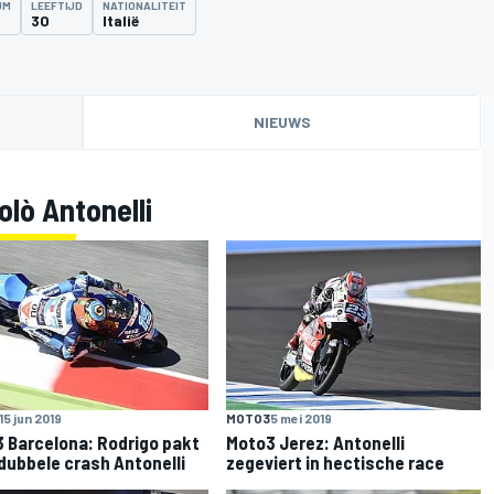
UM
LEEFTIJD
NATIONALITEIT
30
Italië
NIEUWS
lò Antonelli
15 jun 2019
MOTO3
5 mei 2019
 Barcelona: Rodrigo pakt
Moto3 Jerez: Antonelli
 dubbele crash Antonelli
zegeviert in hectische race