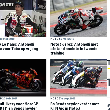
18 mei 2018
MOTO3
4 mei 2018
 Le Mans: Antonelli
Moto3 Jerez: Antonelli met
e voor Toba op vrijdag
afstand snelste in tweede
training
P
20 feb 2017
MOTO3
14 sep 2016
ull-livery voor MotoGP-
Bo Bendsneyder verder met
 KTM en Bendsneyder
KTM Ajo in Moto3