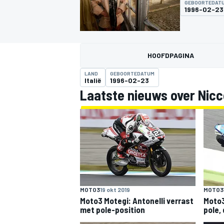
GEBOORTEDAT
1996-02-23
HOOFDPAGINA
LAND
GEBOORTEDATUM
Italië
1996-02-23
Laatste nieuws over Nicco
MOTOGP
MOTO3
19 okt 2019
MOTO3
Moto3 Motegi: Antonelli verrast
Moto3
met pole-position
pole,