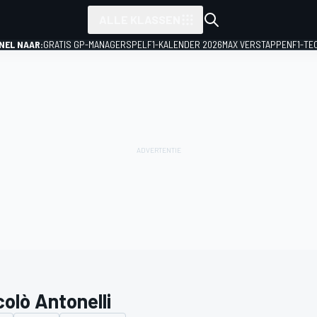
ALLE KLASSEN
NEL NAAR:
GRATIS GP-MANAGERSPEL
F1-KALENDER 2026
MAX VERSTAPPEN
F1-TE
colò Antonelli