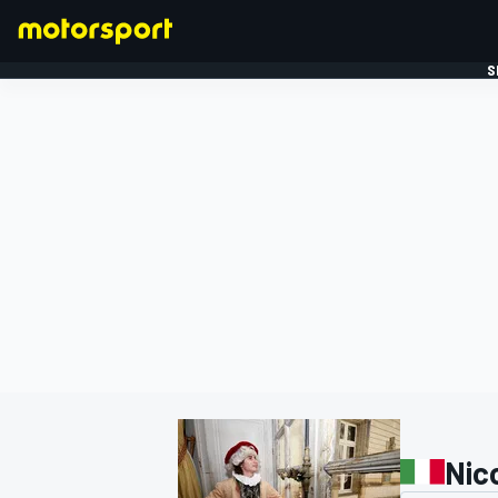
S
FORMULE 1
Nic