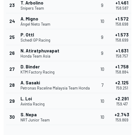
T. Arbolino
+1.461
23
9
Snipers Team
1'58.587
A. Migno
+1.572
24
10
Ángel Nieto Team
1'58.698
P. Ottl
+1.573
25
9
Schedl GP Racing
1'58.699
N. Atiratphuvapat
+1.631
26
9
Honda Team Asia
1'58.757
D. Binder
+1.758
27
10
KTM Factory Racing
1'58.884
A. Sasaki
+2.125
28
7
Petronas Raceline Malaysia Team Honda
1'59.251
L. Loi
+2.291
29
10
Avintia Racing
1'59.417
S. Nepa
+2.743
30
10
NRT Junior Team
1'59.869