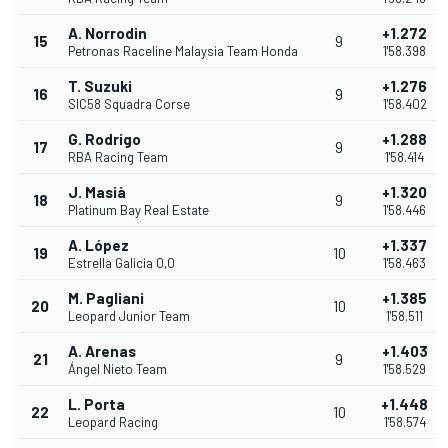
A. Norrodin
+1.272
15
9
Petronas Raceline Malaysia Team Honda
1'58.398
T. Suzuki
+1.276
16
9
SIC58 Squadra Corse
1'58.402
G. Rodrigo
+1.288
17
9
RBA Racing Team
1'58.414
J. Masià
+1.320
18
9
Platinum Bay Real Estate
1'58.446
A. López
+1.337
19
10
Estrella Galicia 0,0
1'58.463
M. Pagliani
+1.385
20
10
Leopard Junior Team
1'58.511
A. Arenas
+1.403
21
9
Ángel Nieto Team
1'58.529
L. Porta
+1.448
22
10
Leopard Racing
1'58.574