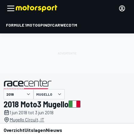
FORMULE 1
MOTOGP
INDYCAR
WEC
DTM
MUGELLO
gepresenteerd door
2018 Moto3 Mugello
1 jun 2018 tot 3 jun 2018
Mugello Circuit, IT
Overzicht
Uitslagen
Nieuws