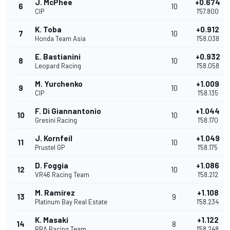
J. McPhee
+0.674
6
10
CIP
1'57.800
K. Toba
+0.912
7
10
Honda Team Asia
1'58.038
E. Bastianini
+0.932
8
10
Leopard Racing
1'58.058
M. Yurchenko
+1.009
9
10
CIP
1'58.135
F. Di Giannantonio
+1.044
10
10
Gresini Racing
1'58.170
J. Kornfeil
+1.049
11
10
Prustel GP
1'58.175
D. Foggia
+1.086
12
10
VR46 Racing Team
1'58.212
M. Ramírez
+1.108
13
9
Platinum Bay Real Estate
1'58.234
K. Masaki
+1.122
14
8
RBA Racing Team
1'58.248