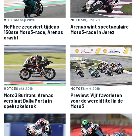
MOTO3
13 sep 2020
MOTO3
19 jul 2020
McPhee zegeviert tijdens
Arenas wint spectaculaire
150ste Moto3-race, Arenas
Moto3-race in Jerez
crasht
MOTO3
6 okt 2019
MOTO3
8 mrt 2019
Moto3 Buriram: Arenas
Preview: Vijf favorieten
verslaat Dalla Porta in
voor de wereldtitel in de
spektakelstuk
Moto3