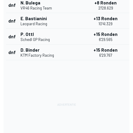
N. Bulega
+8 Ronden
dnf
VR46 Racing Team
21'28.629
E. Bastianini
+13 Ronden
dnf
Leopard Racing
10'41.329
P. Ottl
+15 Ronden
dnf
Schedl GP Racing
6'29.565
D. Binder
+15 Ronden
dnf
KTM Factory Racing
6'29.767