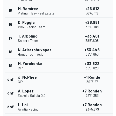
M. Ramírez
+26.912
15
1
Platinum Bay Real Estate
38'45.119
D. Foggia
+26.981
16
VR46 Racing Team
38'45.188
T. Arbolino
+33.401
17
Snipers Team
38'51.608
N. Atiratphuvapat
+33.446
18
Honda Team Asia
38'51.653
M. Yurchenko
+33.622
19
CIP
38'51.829
J. McPhee
+1 Ronde
dnf
CIP
36'17.157
A. López
+7 Ronden
dnf
Estrella Galicia 0,0
23'31.353
L. Loi
+7 Ronden
dnf
Avintia Racing
23'45.679