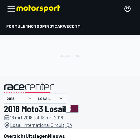
FORMULE 1
MOTOGP
INDYCAR
WEC
DTM
LOSAIL
gepresenteerd door
2018 Moto3 Losail
16 mrt 2018 tot 18 mrt 2018
Losail International Circuit, QA
Overzicht
Uitslagen
Nieuws