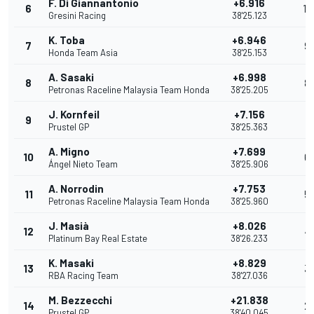
F. Di Giannantonio
+6.916
6
10
Gresini Racing
38'25.123
K. Toba
+6.946
7
9
Honda Team Asia
38'25.153
A. Sasaki
+6.998
8
8
Petronas Raceline Malaysia Team Honda
38'25.205
J. Kornfeil
+7.156
9
7
Prustel GP
38'25.363
A. Migno
+7.699
10
6
Ángel Nieto Team
38'25.906
A. Norrodin
+7.753
11
5
Petronas Raceline Malaysia Team Honda
38'25.960
J. Masià
+8.026
12
4
Platinum Bay Real Estate
38'26.233
K. Masaki
+8.829
13
3
RBA Racing Team
38'27.036
M. Bezzecchi
+21.838
14
2
Prustel GP
38'40.045