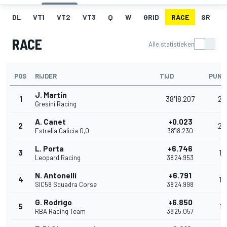
DL
VT1
VT2
VT3
Q
W
GRID
RACE
SR
RACE
Alle statistieken
POS
RIJDER
TIJD
PUNT
J. Martín
1
38'18.207
25
Gresini Racing
A. Canet
+0.023
2
20
Estrella Galicia 0,0
38'18.230
L. Porta
+6.746
3
16
Leopard Racing
38'24.953
N. Antonelli
+6.791
4
13
SIC58 Squadra Corse
38'24.998
G. Rodrigo
+6.850
5
11
RBA Racing Team
38'25.057