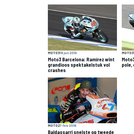
INDYCAR
MOTO3
16 jun 2019
MOTO3
Moto3 Barcelona: Ramírez wint
Moto3
grandioos spektakelstuk vol
pole,
crashes
WEC
DTM
MOTO2
7 feb 2018
Baldassarri snelste op tweede