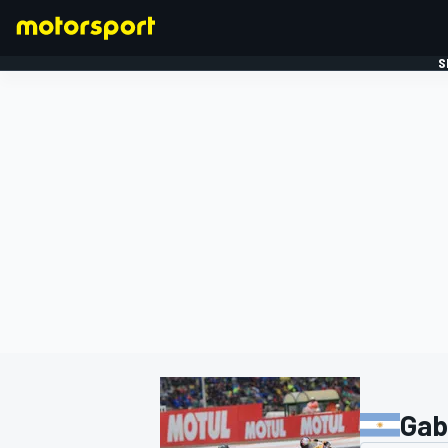
S
FORMULE 1
Gab