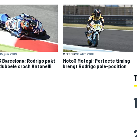
15 jun 2019
MOTO3
20 okt 2018
 Barcelona: Rodrigo pakt
Moto3 Motegi: Perfecte timing
 dubbele crash Antonelli
brengt Rodrigo pole-position