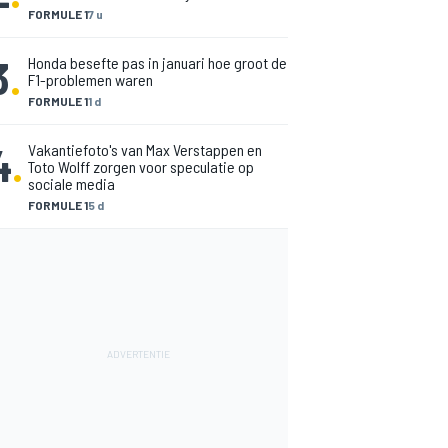
FORMULE 1
7 u
3
.
Honda besefte pas in januari hoe groot de
F1-problemen waren
FORMULE 1
1 d
4
.
Vakantiefoto's van Max Verstappen en
Toto Wolff zorgen voor speculatie op
sociale media
FORMULE 1
5 d