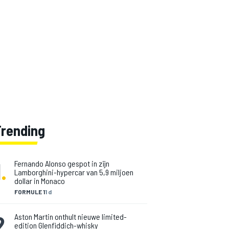
Trending
1
.
Fernando Alonso gespot in zijn
Lamborghini-hypercar van 5,9 miljoen
dollar in Monaco
FORMULE 1
1 d
2
.
Aston Martin onthult nieuwe limited-
edition Glenfiddich-whisky