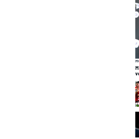
M
M
v