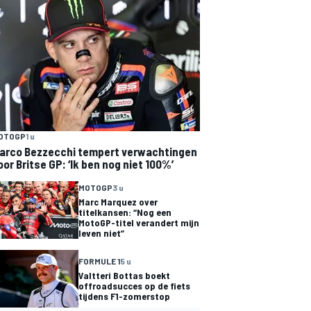
OTOGP
1 u
arco Bezzecchi tempert verwachtingen
oor Britse GP: ‘Ik ben nog niet 100%’
MOTOGP
3 u
Marc Marquez over
titelkansen: “Nog een
MotoGP-titel verandert mijn
leven niet”
FORMULE 1
5 u
Valtteri Bottas boekt
offroadsucces op de fiets
tijdens F1-zomerstop