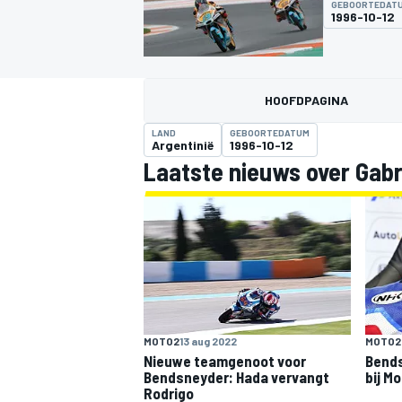
GEBOORTEDAT
1996-10-12
HOOFDPAGINA
LAND
GEBOORTEDATUM
Argentinië
1996-10-12
Laatste nieuws over Gabr
MOTOGP
MOTO2
13 aug 2022
MOTO2
Nieuwe teamgenoot voor
Bends
Bendsneyder: Hada vervangt
bij M
Rodrigo