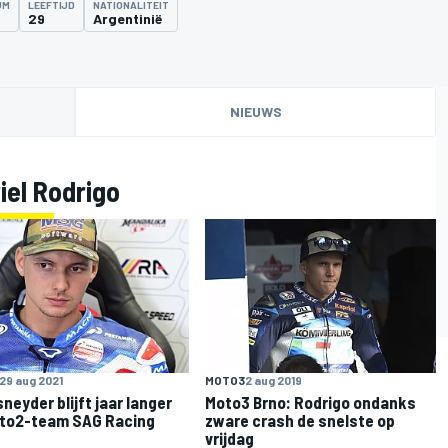
UM
LEEFTIJD
NATIONALITEIT
29
Argentinië
NIEUWS
iel Rodrigo
29 aug 2021
MOTO3
2 aug 2019
neyder blijft jaar langer
Moto3 Brno: Rodrigo ondanks
oto2-team SAG Racing
zware crash de snelste op
vrijdag