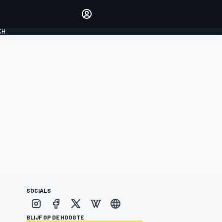
Laat je horen met de
reactiemodule
CH
LOGIN
EDITIE
NEDERLAND
SOCIALS
BLIJF OP DE HOOGTE