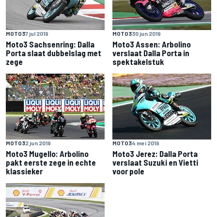
MOTO3
7 jul 2019
MOTO3
30 jun 2019
Moto3 Sachsenring: Dalla
Moto3 Assen: Arbolino
Porta slaat dubbelslag met
verslaat Dalla Porta in
zege
spektakelstuk
MOTO3
2 jun 2019
MOTO3
4 mei 2019
Moto3 Mugello: Arbolino
Moto3 Jerez: Dalla Porta
pakt eerste zege in echte
verslaat Suzuki en Vietti
klassieker
voor pole