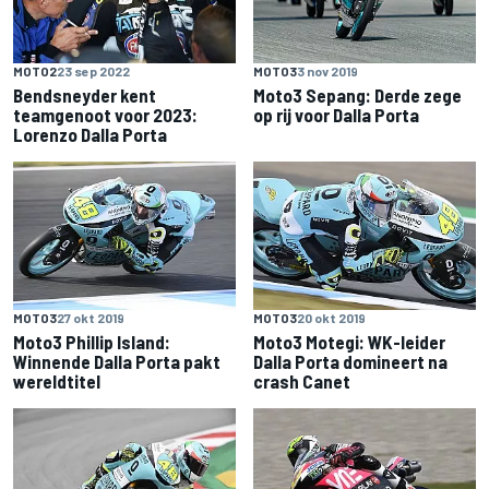
MOTO2
23 sep 2022
MOTO3
3 nov 2019
Bendsneyder kent
Moto3 Sepang: Derde zege
teamgenoot voor 2023:
op rij voor Dalla Porta
Lorenzo Dalla Porta
MOTO3
27 okt 2019
MOTO3
20 okt 2019
Moto3 Phillip Island:
Moto3 Motegi: WK-leider
Winnende Dalla Porta pakt
Dalla Porta domineert na
wereldtitel
crash Canet