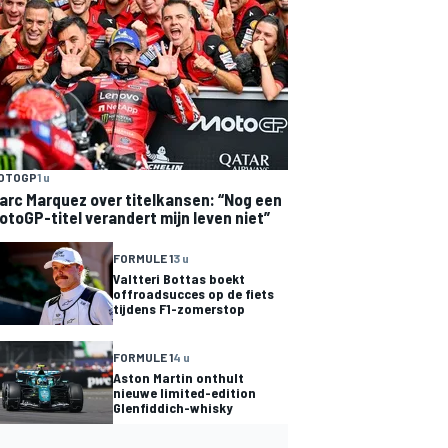
OTOGP
1 u
arc Marquez over titelkansen: “Nog een
otoGP-titel verandert mijn leven niet”
FORMULE 1
3 u
Valtteri Bottas boekt
offroadsucces op de fiets
tijdens F1-zomerstop
FORMULE 1
4 u
Aston Martin onthult
nieuwe limited-edition
Glenfiddich-whisky