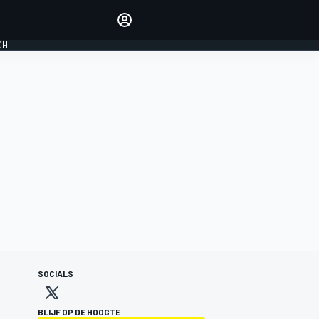
Laat je horen met de
reactiemodule
CH
LOGIN
EDITIE
NEDERLAND
SOCIALS
BLIJF OP DE HOOGTE