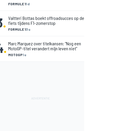
FORMULE 1
1 d
3
.
Valtteri Bottas boekt offroadsucces op de
fiets tijdens F1-zomerstop
FORMULE 1
3 u
4
.
Marc Marquez over titelkansen: “Nog een
MotoGP-titel verandert mijn leven niet”
MOTOGP
1 u