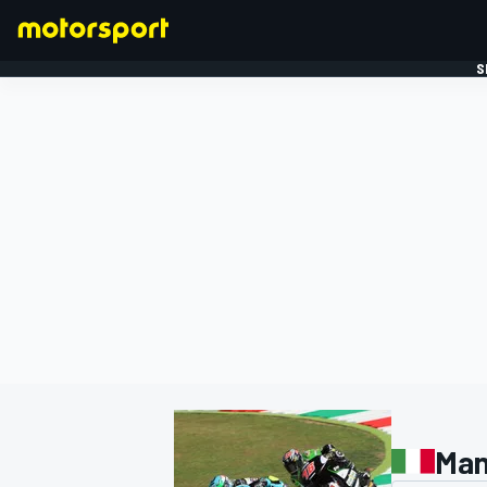
S
FORMULE 1
Man