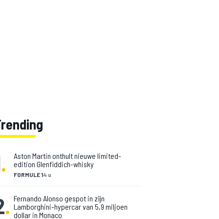
Trending
1
.
Aston Martin onthult nieuwe limited-
edition Glenfiddich-whisky
FORMULE 1
4 u
2
.
Fernando Alonso gespot in zijn
Lamborghini-hypercar van 5,9 miljoen
dollar in Monaco