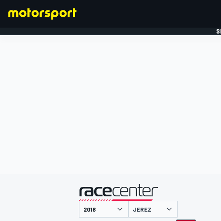
S
FORMULE 1
gepresenteerd door
JEREZ