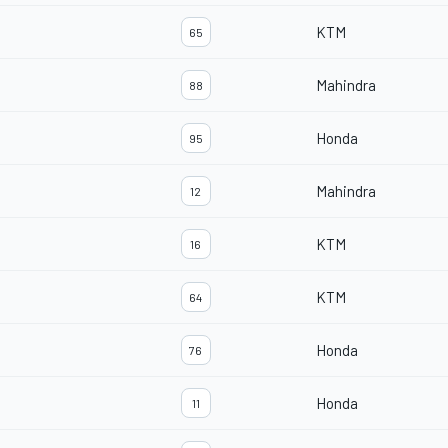
KTM
65
Mahindra
88
Honda
95
Mahindra
12
KTM
16
KTM
64
Honda
76
Honda
11