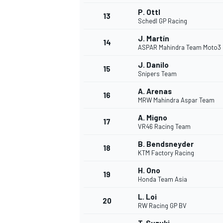
P. Ottl
13
Schedl GP Racing
J. Martín
14
ASPAR Mahindra Team Moto3
J. Danilo
15
Snipers Team
A. Arenas
16
MRW Mahindra Aspar Team
A. Migno
17
VR46 Racing Team
B. Bendsneyder
18
KTM Factory Racing
H. Ono
19
Honda Team Asia
L. Loi
20
RW Racing GP BV