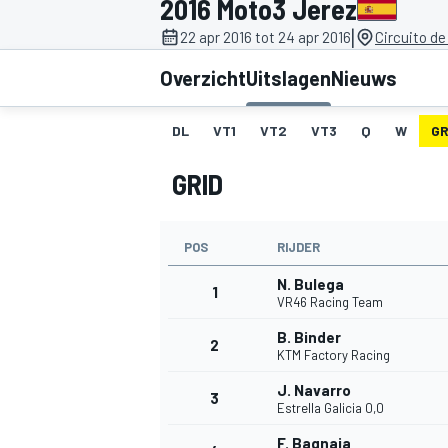
2016 Moto3 Jerez
|
22 apr 2016 tot 24 apr 2016
Circuito de
Overzicht
Uitslagen
Nieuws
DL
VT1
VT2
VT3
Q
W
GR
GRID
MOTOGP
POS
RIJDER
N. Bulega
1
VR46 Racing Team
B. Binder
2
KTM Factory Racing
J. Navarro
3
Estrella Galicia 0,0
F. Bagnaia