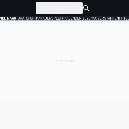
ALLE KLASSEN
NEL NAAR:
GRATIS GP-MANAGERSPEL
F1-KALENDER 2026
MAX VERSTAPPEN
F1-TE