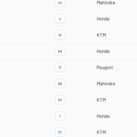
Mahindra
24
Honda
4
KTM
19
Honda
89
Peugeot
17
Mahindra
98
KTM
55
Honda
7
KTM
37