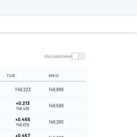
Alle statistieken
TIJD
KM/U
1'46.223
149.899
+0.213
149.599
1'46.436
+0.455
149.260
1'46.678
+0.457