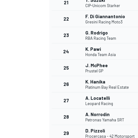
T. Suzuki
21
CIP-Unicom Starker
F. Di Giannantonio
22
Gresini Racing Moto3
G. Rodrigo
23
RBA Racing Team
K. Pawi
24
Honda Team Asia
J. McPhee
25
Prustel GP
K. Hanika
26
Platinum Bay Real Estate
A. Locatelli
27
Leopard Racing
A. Norrodin
28
Petronas Yamaha SRT
D. Pizzoli
29
Procercasa - 42 Motorsport