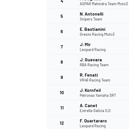
4
ASPAR Mahindra Team Moto3
N. Antonelli
5
Snipers Team
INDYCAR
E. Bastianini
6
Gresini Racing Moto3
J. Mir
7
Leopard Racing
J. Guevara
8
RBA Racing Team
R. Fenati
9
VR46 Racing Team
J. Kornfeil
10
Petronas Yamaha SRT
A. Canet
11
WEC
DTM
Estrella Galicia 0,0
F. Quartararo
12
Leopard Racing