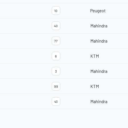
Peugeot
10
Mahindra
40
Mahindra
77
KTM
6
Mahindra
3
KTM
99
Mahindra
43