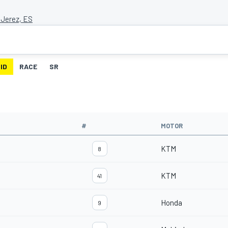
 Jerez, ES
ID
RACE
SR
#
MOTOR
KTM
8
KTM
41
Honda
9