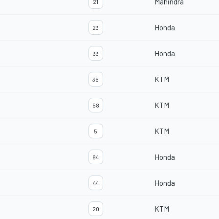
Mahindra
21
Honda
23
Honda
33
KTM
36
KTM
58
KTM
5
Honda
84
Honda
44
KTM
20