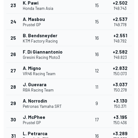
K. Pawi
+2.502
23
15
Honda Team Asia
1'49.743
A. Masbou
+2.537
24
15
Prustel GP
1'49.778
B. Bendsneyder
+2.551
25
16
KTM Factory Racing
1'49.792
F. Di Giannantonio
+2.582
26
16
Gresini Racing Moto3
1'49.823
A. Migno
+2.832
27
12
VR46 Racing Team
1'50.073
J. Guevara
+3.037
28
11
RBA Racing Team
1'50.278
A. Norrodin
+3.130
29
9
Petronas Yamaha SRT
1'50.371
J. McPhee
+3.195
30
17
Prustel GP
1'50.436
L. Petrarca
+3.289
31
16