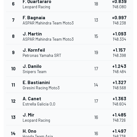
F. Quartararo
+0.839
6
18
Leopard Racing
1'48.080
F. Bagnaia
+0.997
7
13
ASPAR Mahindra Team Moto3
1'48.238
J. Martín
+1.093
8
15
ASPAR Mahindra Team Moto3
1'48.334
J. Kornfeil
+1.157
9
19
Petronas Yamaha SRT
1'48.398
J. Danilo
+1.243
10
17
Snipers Team
1'48.484
E. Bastianini
+1.327
11
14
Gresini Racing Moto3
1'48.568
A. Canet
+1.363
12
17
Estrella Galicia 0,0
1'48.604
J. Mir
+1.485
13
16
Leopard Racing
1'48.726
H. Ono
+1.497
14
16
Honda Team Asia
1'48.738