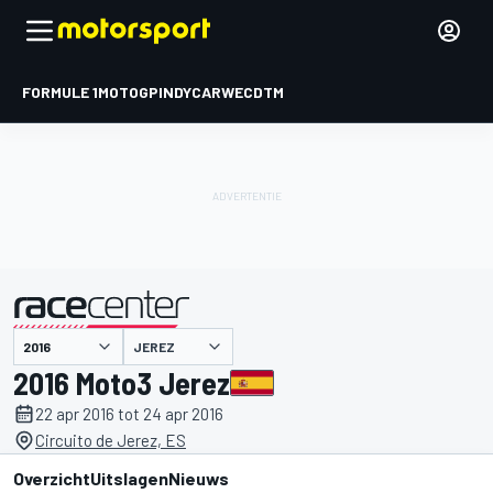
FORMULE 1
MOTOGP
INDYCAR
WEC
DTM
JEREZ
gepresenteerd door
2016 Moto3 Jerez
22 apr 2016 tot 24 apr 2016
Circuito de Jerez, ES
Overzicht
Uitslagen
Nieuws