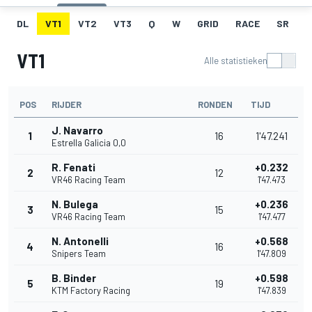
DL
VT1
VT2
VT3
Q
W
GRID
RACE
SR
VT1
Alle statistieken
POS
RIJDER
RONDEN
TIJD
J. Navarro
1
16
1'47.241
Estrella Galicia 0,0
R. Fenati
+0.232
2
12
VR46 Racing Team
1'47.473
N. Bulega
+0.236
3
15
VR46 Racing Team
1'47.477
N. Antonelli
+0.568
4
16
Snipers Team
1'47.809
B. Binder
+0.598
5
19
KTM Factory Racing
1'47.839