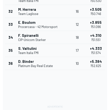
Team Italia FMI
1'50.530
M. Herrera
+3.505
32
16
Team Laglisse
1'50.746
E. Boulom
+3.855
33
12
Procercasa - 42 Motorsport
1'51.096
F. Spiranelli
+4.310
34
18
CIP-Unicom Starker
1'51.551
S. Valtulini
+4.333
35
17
Team Italia FMI
1'51.574
D. Binder
+5.384
36
10
Platinum Bay Real Estate
1'52.625