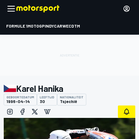
FORMULE 1
MOTOGP
INDYCAR
WEC
DTM
Karel Hanika
GEBOORTEDATUM
LEEFTIJD
NATIONALITEIT
1996-04-14
30
Tsjechië