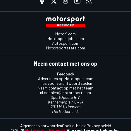
Motor1.com
Motorsportjobs.com
Autosport.com
Motorsportstats.com
Neem contact met ons op
Feedback
Adverteren op Motorsport.com
Tips voor verantwoord spelen
Neem contact op met het team
nl.adsales@motorsport.com
SportUpdate B.V.
Kennemerplein 6 – 14
2011 MJ, Haarlem
The Netherlands
Algemene voorwaarden
Cookie-beleid
Privacy beleid
© 2026
Motorsport Network
Alle rechten voorbehouden.