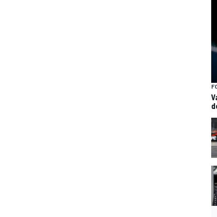
F
V
d