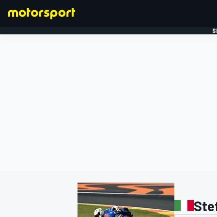
S
FORMULE 1
Stef