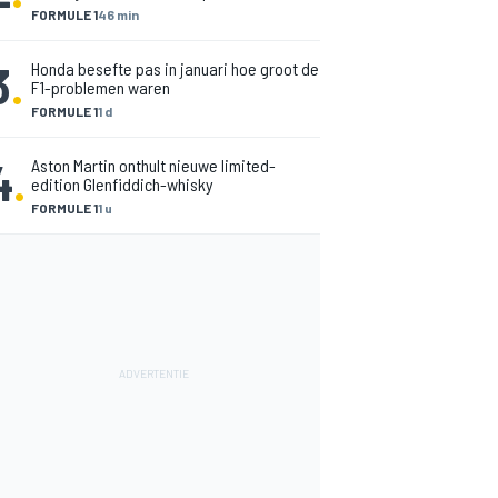
FORMULE 1
46 min
3
.
Honda besefte pas in januari hoe groot de
F1-problemen waren
FORMULE 1
1 d
4
.
Aston Martin onthult nieuwe limited-
edition Glenfiddich-whisky
FORMULE 1
1 u