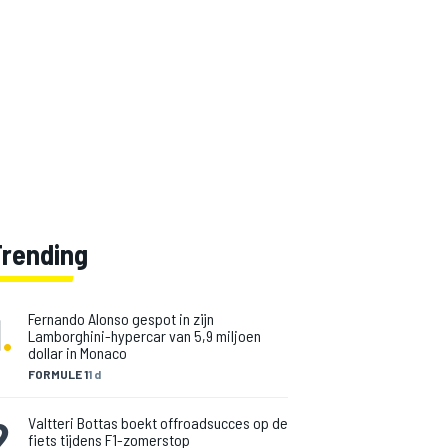
Trending
1
.
Fernando Alonso gespot in zijn
Lamborghini-hypercar van 5,9 miljoen
dollar in Monaco
FORMULE 1
1 d
2
.
Valtteri Bottas boekt offroadsucces op de
fiets tijdens F1-zomerstop