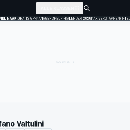
ALLE KLASSEN
NEL NAAR:
GRATIS GP-MANAGERSPEL
F1-KALENDER 2026
MAX VERSTAPPEN
F1-TE
ano Valtulini