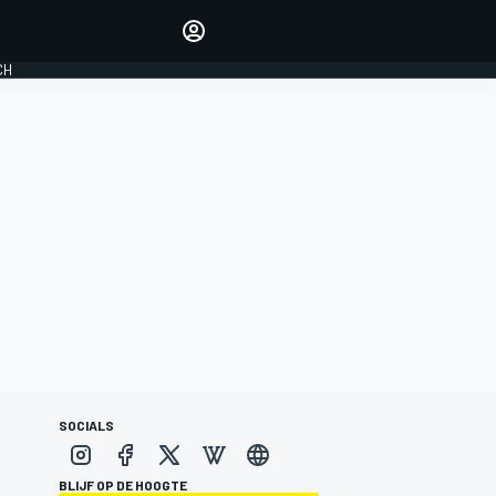
Laat je horen met de
reactiemodule
CH
LOGIN
EDITIE
NEDERLAND
SOCIALS
BLIJF OP DE HOOGTE