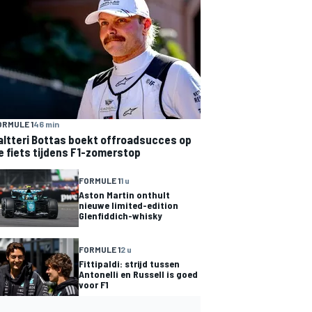
ORMULE 1
46 min
altteri Bottas boekt offroadsucces op
e fiets tijdens F1-zomerstop
FORMULE 1
1 u
Aston Martin onthult
nieuwe limited-edition
Glenfiddich-whisky
FORMULE 1
2 u
Fittipaldi: strijd tussen
Antonelli en Russell is goed
voor F1